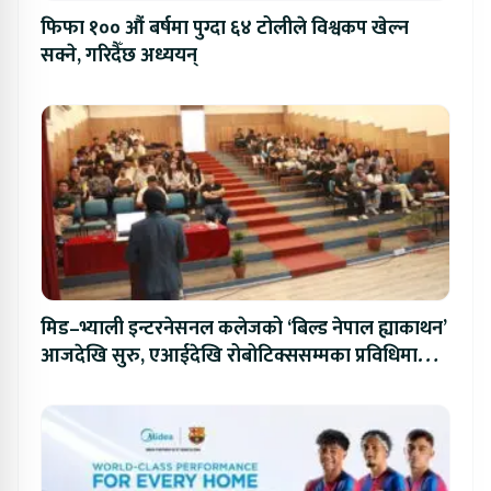
फिफा १०० औं बर्षमा पुग्दा ६४ टोलीले विश्वकप खेल्न
सक्ने, गरिदैँछ अध्ययन्
मिड–भ्याली इन्टरनेसनल कलेजको ‘बिल्ड नेपाल ह्याकाथन’
आजदेखि सुरु, एआईदेखि रोबोटिक्ससम्मका प्रविधिमा
प्रतिस्पर्धा