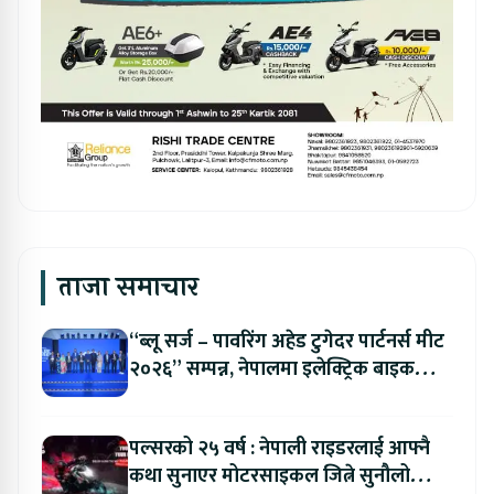
ताजा समाचार
“ब्लू सर्ज – पावरिंग अहेड टुगेदर पार्टनर्स मीट
२०२६” सम्पन्न, नेपालमा इलेक्ट्रिक बाइक
ल्याउने यामाहाको घोषणा
पल्सरको २५ वर्ष : नेपाली राइडरलाई आफ्नै
कथा सुनाएर मोटरसाइकल जित्ने सुनौलो