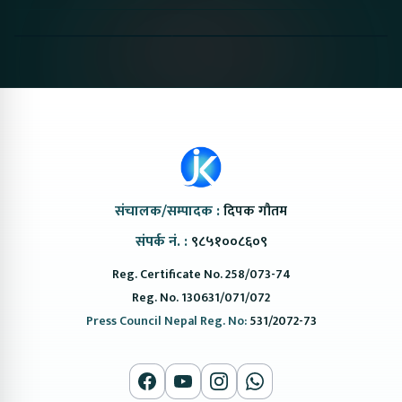
Proton Emas 5 In
Karry Electric Micro
KAMA eV F
Nepal#proton
Van In Nepal II Tapaiko
Up Camp
#protonemas5#protonnepal#evcarnepal
Bazar II Jankari
@ProtonNepal
Kendra
संचालक/सम्पादक :
दिपक गौतम
संपर्क नं. :
९८५१००८६०९
Reg. Certificate No. 258/073-74
Reg. No. 130631/071/072
Press Council Nepal Reg. No:
531/2072-73