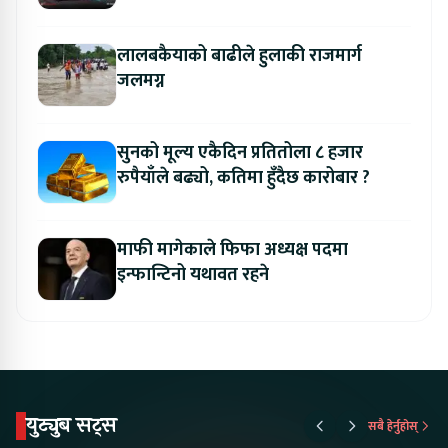
अवसर
लालबकैयाको बाढीले हुलाकी राजमार्ग
जलमग्न
सुनको मूल्य एकैदिन प्रतितोला ८ हजार
रुपैयाँले बढ्यो, कतिमा हुँदैछ कारोबार ?
माफी मागेकाले फिफा अध्यक्ष पदमा
इन्फान्टिनो यथावत रहने
युट्युब सट्स
सबै हेर्नुहोस्