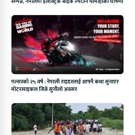
सम्पन्न, नेपालमा इलेक्ट्रिक बाइक ल्याउने यामाहाको घोषणा
पल्सरको २५ वर्ष : नेपाली राइडरलाई आफ्नै कथा सुनाएर
मोटरसाइकल जित्ने सुनौलो अवसर