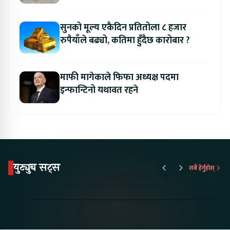
सुनको मूल्य एकैदिन प्रतितोला ८ हजार
रुपैयाँले बढ्यो, कतिमा हुँदैछ कारोबार ?
माफी मागेकाले फिफा अध्यक्ष पदमा
इन्फान्टिनो यथावत रहने
युट्युब सट्स
सबै हेर्नुहोस्
Proton Emas 5 In
Karry Electric Micro
KAMA eV F
Nepal#proton
Van In Nepal II Tapaiko
Up Camp
#protonemas5#protonnepal#evcarnepal
Bazar II Jankari
@ProtonNepal
Kendra