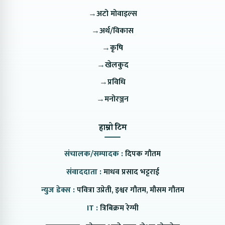
→
अटो मोवाइल्स
→
अर्थ/विकास
→
कृषि
→
खेलकुद
→
प्रविधि
→
मनोरञ्जन
हाम्रो टिम
संचालक/सम्पादक :
दिपक गौतम
संवाददाता :
माधव प्रसाद भट्टराई
न्युज डेक्स :
पवित्रा उप्रेती, इश्वर गौतम, मौसम गौतम
IT :
त्रिबिक्रम रेग्मी