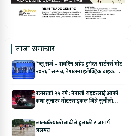
ताजा समाचार
“ब्लू सर्ज – पावरिंग अहेड टुगेदर पार्टनर्स मीट
२०२६” सम्पन्न, नेपालमा इलेक्ट्रिक बाइक
ल्याउने यामाहाको घोषणा
पल्सरको २५ वर्ष : नेपाली राइडरलाई आफ्नै
कथा सुनाएर मोटरसाइकल जित्ने सुनौलो
अवसर
लालबकैयाको बाढीले हुलाकी राजमार्ग
जलमग्न