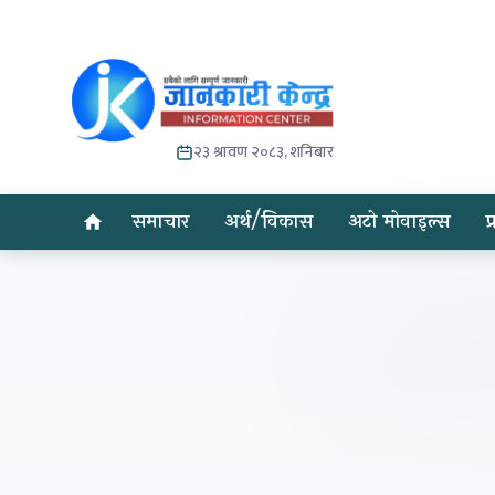
२३ श्रावण २०८३, शनिबार
समाचार
अर्थ/विकास
अटो मोवाइल्स
प