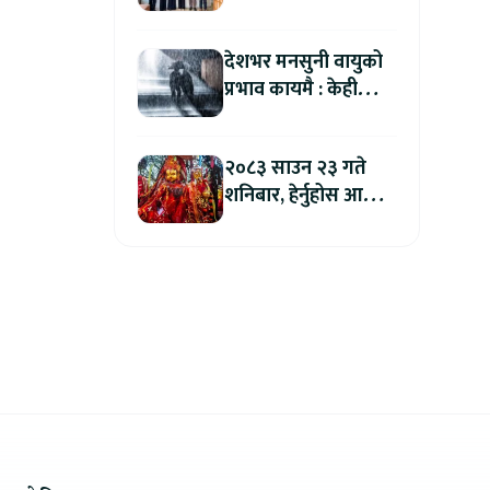
युनिभर्सिटी अफ
टेक्नोलोजीबिच शैक्षिक
देशभर मनसुनी वायुको
सहकार्य विस्तार
प्रभाव कायमै : केही
स्थानमा भारी वर्षाको
सम्भावना
२०८३ साउन २३ गते
शनिबार, हेर्नुहोस आज
कुन राशिलाई कति लाभ
?