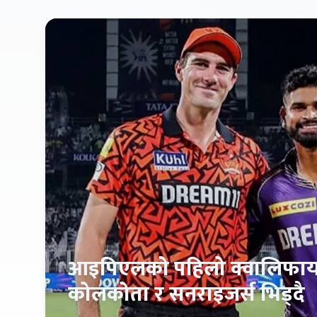
आइपिएलको पहिलो क्वालिफा
कोलकोता र सनराइजर्स भिड्दै