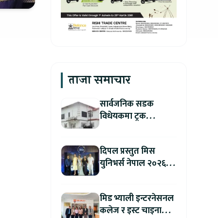
ताजा समाचार
सार्वजनिक सडक
विधेयकमा ट्रक
व्यवसायी महासंघको
ध्यानाकर्षण, पाँच लाख
दिपल प्रस्तुत मिस
जरिवाना संशोधन गर्न
युनिभर्स नेपाल २०२६
माग
को काठमाडौंमा ग्रान्ड
अडिसन सम्पन्न
मिड भ्याली इन्टरनेसनल
कलेज र इस्ट चाइना