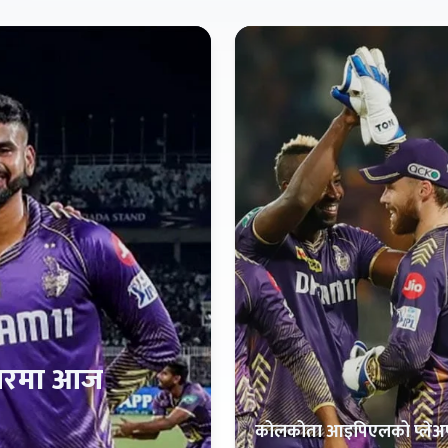
यरमा आज
कोलकोता आइपिएलको प्ले