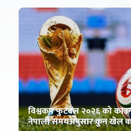
विश्वकप फुटबल २०२६ को काउन्
नेपाली समयअनुसार कुन खेल क