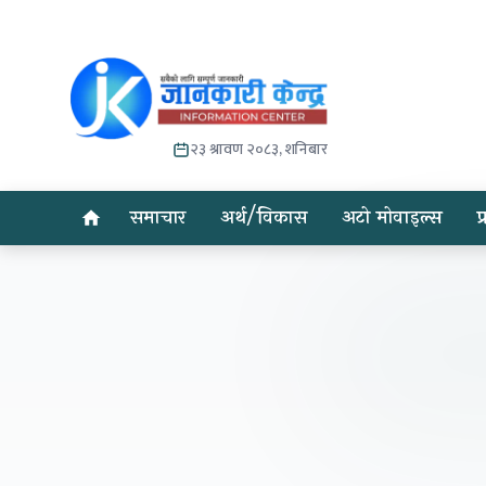
२३ श्रावण २०८३, शनिबार
समाचार
अर्थ/विकास
अटो मोवाइल्स
प