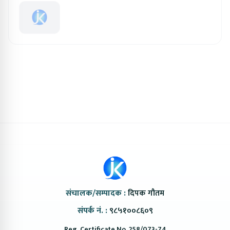
संचालक/सम्पादक :
दिपक गौतम
संपर्क नं. :
९८५१००८६०९
Reg. Certificate No. 258/073-74