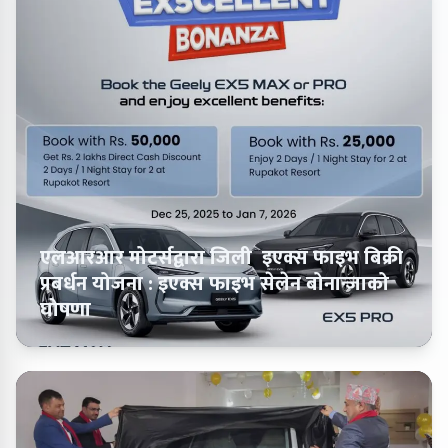
एलआरआर मोटर्सद्वारा जिली इएक्स फाइभ बिक्री
प्रबर्धन योजना : इएक्स फाइभ सेलेन बोनान्जाको
घोषणा