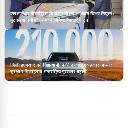
एलआरआर मोटर्सद्वारा सोमार्जुन मोटर्स् अधिकृत डिलर नियुक्त :
बुटवलमा नयाँ शो–रूमको औपचारिक उद्घाटन
जिली इएक्स ५ को विश्वव्यापी बिक्री २ लाख १० हजार नाघ्यो :
सुरक्षा र डिजाइनमा अन्तर्राष्ट्रिय पुरस्कार बटुल्दै