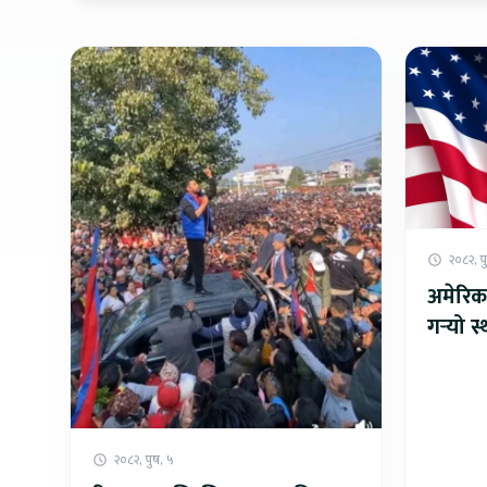
२०८२, प
अमेरिका
गर्‍यो 
२०८२, पुष, ५