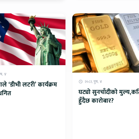
ुष, ४
२०८२, पुष, ४
ले ‘डीभी लटरी’ कार्यक्रम
घट्यो सुनचाँदीको मुल्य,क
स्थगित
हुँदैछ कारोबार?