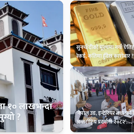
सुनचाँदीको मूल्यमा नयाँ ऐत
रेकर्ड, कतिमा हुँदैछ कारोबार ?
ता १० लाखभन्दा
‘नेपाल उड, इन्टेरियर तथा फर्
ुग्यो ?
अन्तर्राष्ट्रिय प्रदर्शनी २०८२’
सफलतापूर्वक सम्पन्न