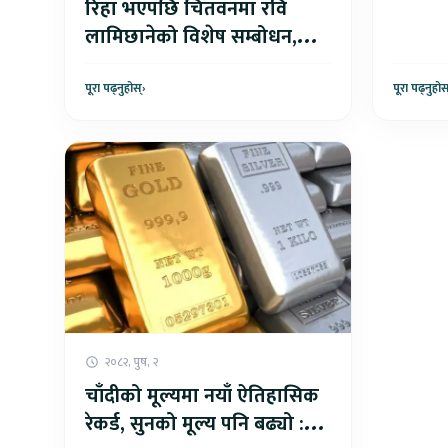
रिहा भएपछि चितवनमा रवि
लामिछानेको विशेष सम्बोधन,
‘मिल्नुपर्नेहरु अन्तिममा मिलेरै
छोड्छौं’
पूरा पढ्नुहोस्
›
पूरा पढ्नुहोस
२०८२, पुष, २
चाँदीको मूल्यमा नयाँ ऐतिहासिक
रेकर्ड, सुनको मूल्य पनि बढ्यो :