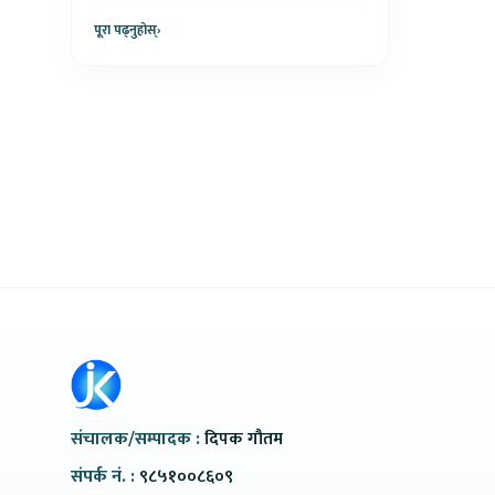
कतिमा हुँदैछ कारोबार ?
पूरा पढ्नुहोस्
›
संचालक/सम्पादक :
दिपक गौतम
संपर्क नं. :
९८५१००८६०९