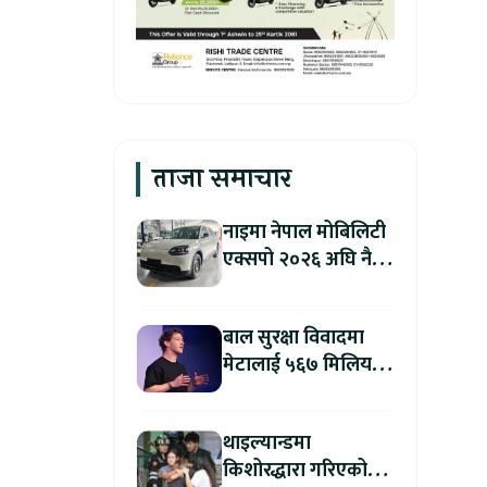
ताजा समाचार
नाइमा नेपाल मोबिलिटी
एक्सपो २०२६ अघि नै
काठमाडौंमा देखियो चेरी
क्यु
बाल सुरक्षा विवादमा
मेटालाई ५६७ मिलियन
डलरको जरिवाना
थाइल्यान्डमा
किशोरद्धारा गरिएको