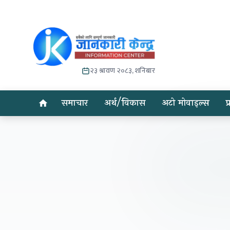
२३ श्रावण २०८३, शनिबार
समाचार
अर्थ/विकास
अटो मोवाइल्स
प