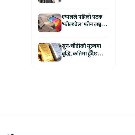
अन्धाधुन्ध गोली प्रहारमा
७ जनाको मृत्यु
एप्पलले पहिलो पटक
‘फोल्डवेल’ फोन लञ्च
गर्दै, हुनेछ अहिलेसम्मकै
महंगो आइफोन
सुन-चाँदीको मूल्यमा
वृद्धि, कतिमा हुँदैछ
कारोबार ?