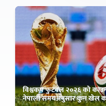
विश्वकप फुटबल २०२६ को काउन्
नेपाली समयअनुसार कुन खेल क