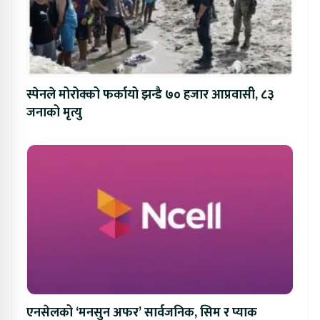
स्पेनले मोरोक्को फर्कायो झन्डै ७० हजार आप्रवासी, ८३
जनाको मृत्यु
एनसेलको ‘मनसुन अफर’ सार्वजनिक, सिम र प्याक