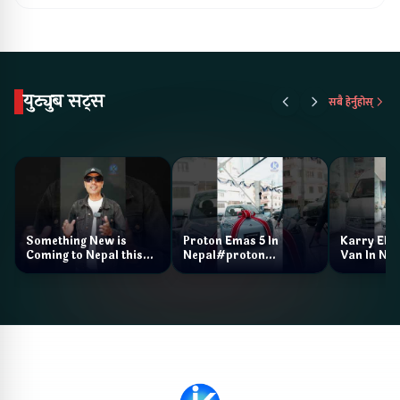
युट्युब सट्स
सबै हेर्नुहोस्
Something New is
Proton Emas 5 In
Karry Elec
Coming to Nepal this
Nepal#proton
Van In Nep
NAIMA Mobility Expo
#protonemas5#protonnepal#evcarn
Bazar II J
2026 !Chery Q is
@ProtonNepal
Kendra
coming to Nepal