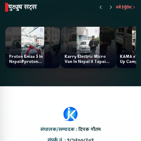
युट्युब सट्स
सबै हेर्नुहोस्
Proton Emas 5 In
Karry Electric Micro
KAMA eV F
Nepal#proton
Van In Nepal II Tapaiko
Up Camp
#protonemas5#protonnepal#evcarnepal
Bazar II Jankari
@ProtonNepal
Kendra
संचालक/सम्पादक :
दिपक गौतम
संपर्क नं. :
९८५१००८६०९