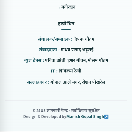
→
मनोरञ्जन
हाम्रो टिम
संचालक/सम्पादक :
दिपक गौतम
संवाददाता :
माधव प्रसाद भट्टराई
न्युज डेक्स :
पवित्रा उप्रेती, इश्वर गौतम, मौसम गौतम
IT :
त्रिबिक्रम रेग्मी
सल्लाहकार :
गोपाल आले मगर, रोशन पोखरेल
© 2408 जानकारी केन्द्र
सर्वाधिकार सुरक्षित
Design & Developed by
Manish Gopal Singh