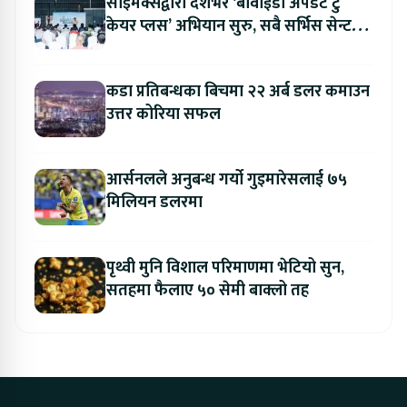
साइमेक्सद्वारा देशभर ‘बीवाईडी अपडेट टु
केयर प्लस’ अभियान सुरु, सबै सर्भिस सेन्टरमा
लागु
कडा प्रतिबन्धका बिचमा २२ अर्ब डलर कमाउन
उत्तर कोरिया सफल
आर्सनलले अनुबन्ध गर्यो गुइमारेसलाई ७५
मिलियन डलरमा
पृथ्वी मुनि विशाल परिमाणमा भेटियो सुन,
सतहमा फैलाए ५० सेमी बाक्लो तह