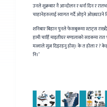
उनले शुक्रबार नै आन्दोलन र धर्ना दिन र रा
चाहानेहरुलाई स्वागत गर्दै ओड्ने ओछ्याउन
शनिबार बिहान पुनले फेसबुकमा स्टाट्स राख्
हामी चाहिँ माइतीघर मण्डलाको सडकमा रात भ
मज्जाले सुत्न दिइरहनु होस्। के त होला र ? केह
नि।’