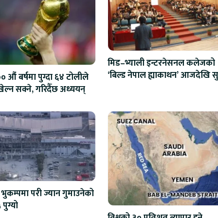
मिड–भ्याली इन्टरनेसनल कलेजको
‘बिल्ड नेपाल ह्याकाथन’ आजदेखि सु
 औं बर्षमा पुग्दा ६४ टोलीले
एआईदेखि रोबोटिक्ससम्मका प्रविध
ेल्न सक्ने, गरिदैँछ अध्ययन्
प्रतिस्पर्धा
भुकम्पमा परी ज्यान गुमाउनेको
 पुग्यो