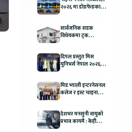
२०२६ मा डोङफेङका
विद्युतीय बस सार्वजनिक
हुने : अटो एक्स्पोमा
सार्वजनिक सडक
बुकिङ गर्दा विशेष छुट
विधेयकमा ट्रक
व्यवसायी महासंघको
ध्यानाकर्षण, पाँच लाख
दिपल प्रस्तुत मिस
जरिवाना संशोधन गर्न
युनिभर्स नेपाल २०२६
माग
को काठमाडौंमा ग्रान्ड
अडिसन सम्पन्न
मिड भ्याली इन्टरनेसनल
कलेज र इस्ट चाइना
युनिभर्सिटी अफ
टेक्नोलोजीबिच शैक्षिक
देशभर मनसुनी वायुको
सहकार्य विस्तार
प्रभाव कायमै : केही
स्थानमा भारी वर्षाको