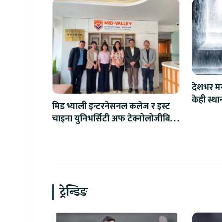
देशभर मन
केही स्था
मिड भ्याली इन्टरनेसनल कलेज र इस्ट
चाइना युनिभर्सिटी अफ टेक्नोलोजीबिच
शैक्षिक सहकार्य विस्तार
ट्रेन्डिङ