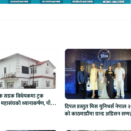
िक सडक विधेयकमा ट्रक
 महासंघको ध्यानाकर्षण, पाँच
दिपल प्रस्तुत मिस युनिभर्स नेपाल 
ाना संशोधन गर्न माग
को काठमाडौंमा ग्रान्ड अडिसन सम्पन्