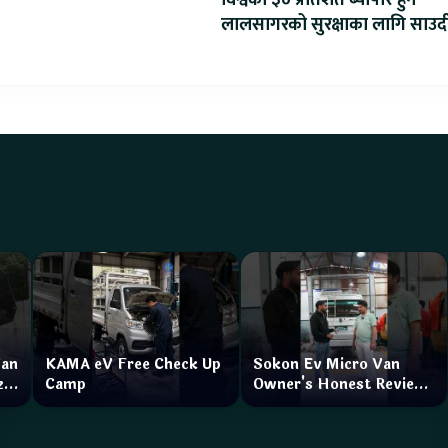
विश्वको ३० प्रतिशत ब्यापार हुने
लालसागरको सुरक्षाका लागि साउद
महागठबन्धन बनाउँदै
Van
KAMA eV Free Check Up
Sokon Ev Micro Van
zar
Camp
Owner's Honest Review
How is the service?