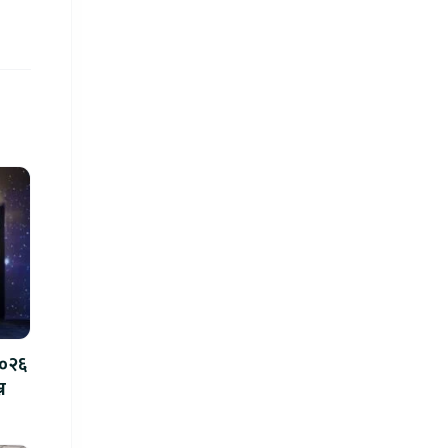
२०२६
न