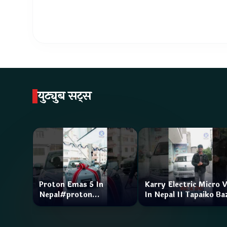
युट्युब सट्स
Proton Emas 5 In
Karry Electric Micro 
Nepal#proton
In Nepal II Tapaiko Ba
#protonemas5#protonnepal#evcarnepal
II Jankari Kendra
@ProtonNepal