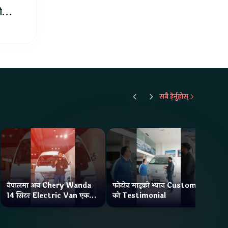
ीले
सबै हेर्नुहोस्
नेपालमा अब Chery Wanda
फोटोन माइक्रो भ्यान Customer
ने
14 सिटर Electric Van एक
को Testimonial
Wa
Charge मा दिन्छ 300KM
भ्य
Range