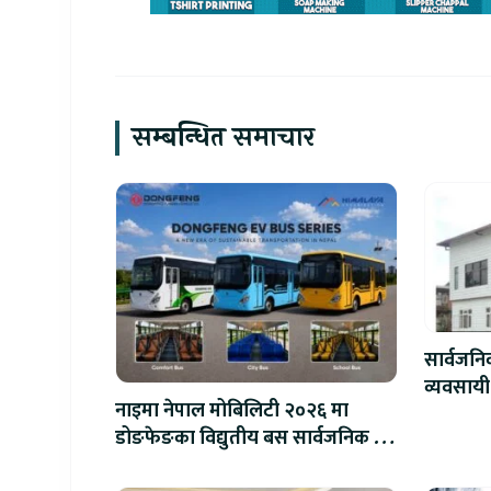
सम्बन्धित समाचार
सार्वजन
व्यवसायी
नाइमा नेपाल मोबिलिटी २०२६ मा
लाख जरिव
डोङफेङका विद्युतीय बस सार्वजनिक हुने
: अटो एक्स्पोमा बुकिङ गर्दा विशेष छुट