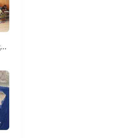
रु,
िमा