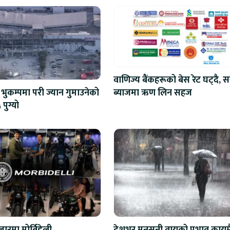
वाणिज्य बैंकहरूको बेस रेट घट्दै, स
ब्याजमा ऋण लिन सहज
भुकम्पमा परी ज्यान गुमाउनेको
 पुग्यो
ारमा मोर्बिडेली
देशभर मनसुनी वायुको प्रभाव कायम