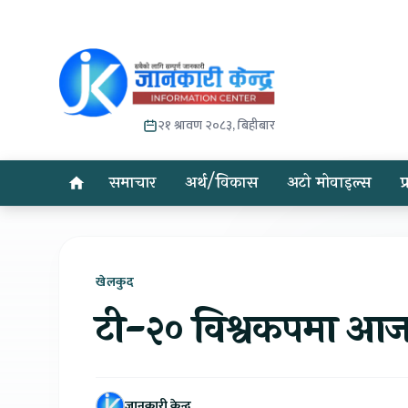
२१ श्रावण २०८३, बिहीबार
समाचार
अर्थ/विकास
अटो मोवाइल्स
प
खेलकुद
टी-२० विश्वकपमा आज 
जानकारी केन्द्र