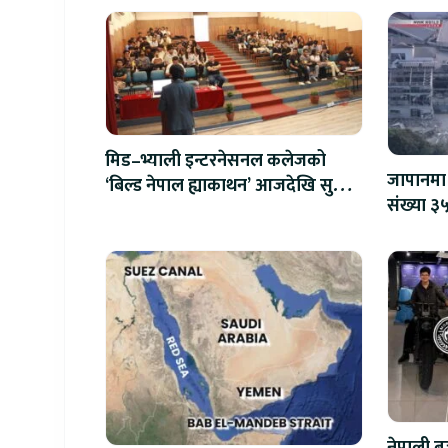
मिड–भ्याली इन्टरनेसनल कलेजको
जापानमा 
‘बिल्ड नेपाल ह्याकाथन’ आजदेखि सुरु,
संख्या ३५
एआईदेखि रोबोटिक्ससम्मका प्रविधिमा
प्रतिस्पर्धा
नेपाली बज