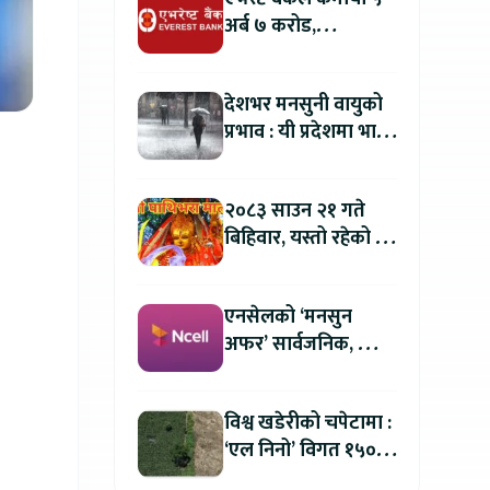
अर्ब ७ करोड,
वितरणयोग्य मुनाफामा
दोहोरो अंकको वृद्धि
देशभर मनसुनी वायुको
प्रभाव : यी प्रदेशमा भारी
वर्षा हुने पूर्वानुमान
२०८३ साउन २१ गते
बिहिवार, यस्तो रहेको छ
तपाईको आजको
राशिफल
एनसेलको ‘मनसुन
अफर’ सार्वजनिक, सिम
र प्याक खरिदमा २०
प्रतिशतसम्म क्यासब्याक
विश्व खडेरीको चपेटामा :
‘एल निनो’ विगत १५०
वर्षयताकै सबैभन्दा