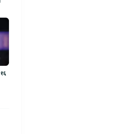
ल
 १६