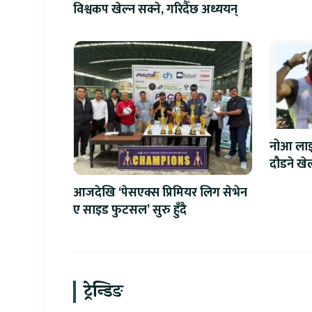
विश्वकप खेल्न सक्ने, गरिदैँछ अध्ययन्
नोआ लाइल
दौडने खे
आजदेखि ‘पेसएक्स प्रिमियर लिग सेभेन
ए साइड फुटसल’ सुरु हुँदै
ट्रेन्डिङ