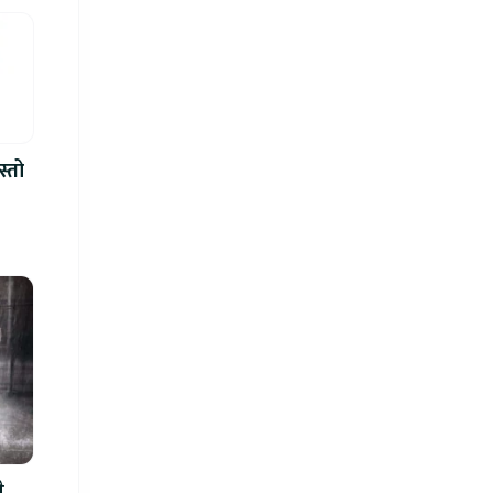
स्तो
ै,