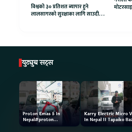
विश्वको ३० प्रतिशत ब्यापार हुने
मोटरसाइ
लालसागरको सुरक्षाका लागि साउदीले
डेलिभरी 
महागठबन्धन बनाउँदै
युट्युब सट्स
Proton Emas 5 In
Karry Electric Micro 
Nepal#proton
In Nepal II Tapaiko Ba
#protonemas5#protonnepal#evcarnepal
II Jankari Kendra
@ProtonNepal