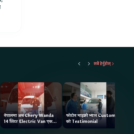
ा
सबै हेर्नुहोस्
नेपालमा अब Chery Wanda
फोटोन माइक्रो भ्यान Customer
ने
14 सिटर Electric Van एक
को Testimonial
Wa
Charge मा दिन्छ 300KM
भ्य
Range