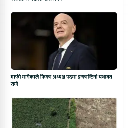
माफी मागेकाले फिफा अध्यक्ष पदमा इन्फान्टिनो यथावत
रहने