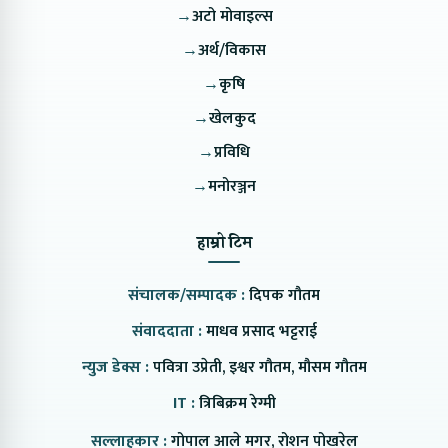
→
अटो मोवाइल्स
→
अर्थ/विकास
→
कृषि
→
खेलकुद
→
प्रविधि
→
मनोरञ्जन
हाम्रो टिम
संचालक/सम्पादक :
दिपक गौतम
संवाददाता :
माधव प्रसाद भट्टराई
न्युज डेक्स :
पवित्रा उप्रेती, इश्वर गौतम, मौसम गौतम
IT :
त्रिबिक्रम रेग्मी
सल्लाहकार :
गोपाल आले मगर, रोशन पोखरेल