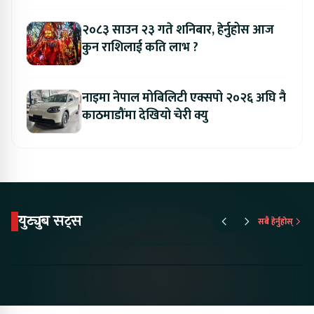
२०८३ साउन २३ गते शनिबार, हेर्नुहोस आज
कुन राशिलाई कति लाभ ?
नाइमा नेपाल मोबिलिटी एक्सपो २०२६ अघि नै
काठमाडौंमा देखियो चेरी क्यु
युट्युब सट्स
सबै हेर्नुहोस्
Proton Emas 5 In
Karry Electric Micro
KAMA eV F
Nepal#proton
Van In Nepal II Tapaiko
Up Camp
#protonemas5#protonnepal#evcarnepal
Bazar II Jankari
@ProtonNepal
Kendra