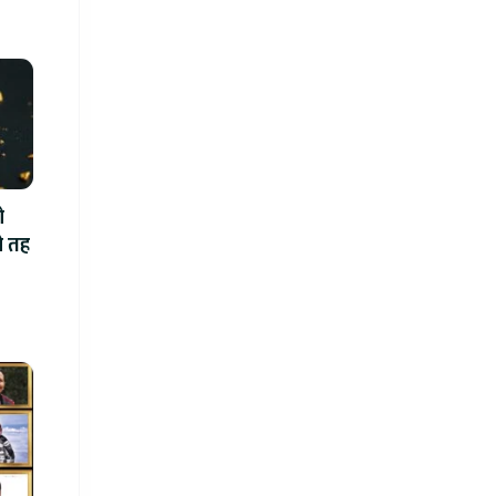
ो
ो तह