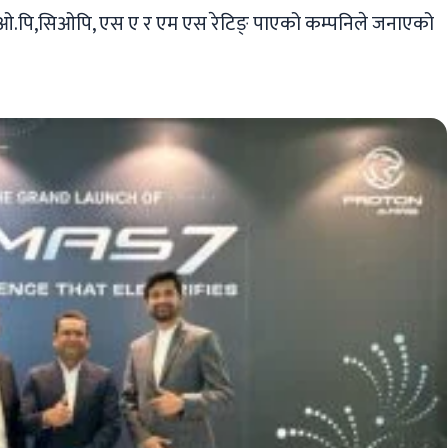
ए.ओ.पि,सिओपि, एस ए र एम एस रेटिङ् पाएको कम्पनिले जनाएको