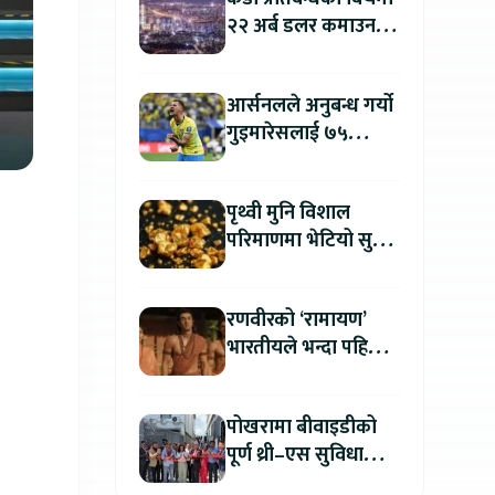
२२ अर्ब डलर कमाउन
उत्तर कोरिया सफल
आर्सनलले अनुबन्ध गर्यो
गुइमारेसलाई ७५
मिलियन डलरमा
पृथ्वी मुनि विशाल
परिमाणमा भेटियो सुन,
सतहमा फैलाए ५० सेमी
बाक्लो तह
रणवीरको ‘रामायण’
भारतीयले भन्दा पहिला
अन्तर्राष्ट्रिय दर्शकले हेर्न
पाउने
पोखरामा बीवाइडीको
पूर्ण थ्री–एस सुविधा
सञ्चालनमा, आधिकारिक