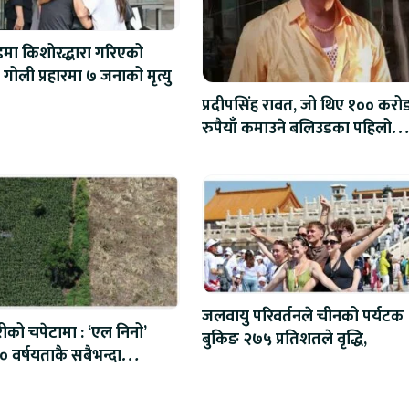
्डमा किशोरद्धारा गरिएको
अन्धाधुन्ध गोली प्रहारमा ७ जनाको मृत्यु
प्रदीपसिंह रावत, जो थिए १०० करो
रुपैयाँ कमाउने बलिउडका पहिलो
खलनायक
जलवायु परिवर्तनले चीनको पर्यटक
रीको चपेटामा : ‘एल निनो’
बुकिङ २७५ प्रतिशतले वृद्धि,
 वर्षयताकै सबैभन्दा
 हुने