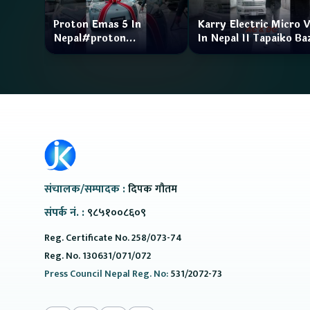
Proton Emas 5 In
Karry Electric Micro 
Nepal#proton
In Nepal II Tapaiko Ba
#protonemas5#protonnepal#evcarnepal
II Jankari Kendra
@ProtonNepal
संचालक/सम्पादक :
दिपक गौतम
संपर्क नं. :
९८५१००८६०९
Reg. Certificate No. 258/073-74
Reg. No. 130631/071/072
Press Council Nepal Reg. No:
531/2072-73