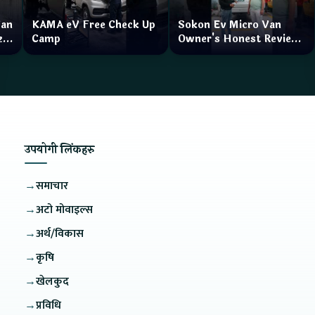
Van
KAMA eV Free Check Up
Sokon Ev Micro Van
zar
Camp
Owner's Honest Review
How is the service?
उपयोगी लिंकहरु
→
समाचार
→
अटो मोवाइल्स
→
अर्थ/विकास
→
कृषि
→
खेलकुद
→
प्रविधि