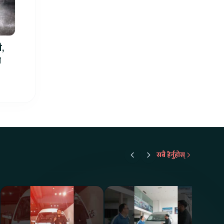
ै,
ा
सबै हेर्नुहोस्