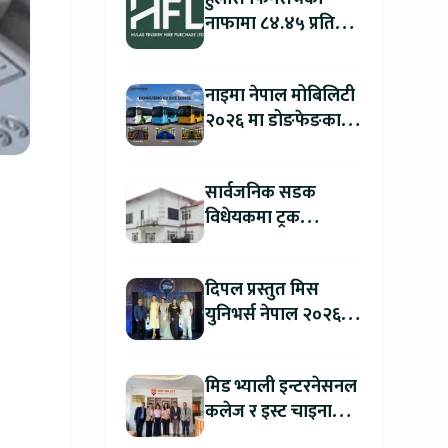
नाफामा ८४.४५ प्रतिशत
वृद्धि
नाइमा नेपाल मोबिलिटी
२०२६ मा डोङफेङका
विद्युतीय बस सार्वजनिक
हुने : अटो एक्स्पोमा
सार्वजनिक सडक
बुकिङ गर्दा विशेष छुट
विधेयकमा ट्रक
व्यवसायी महासंघको
ध्यानाकर्षण, पाँच लाख
दिपल प्रस्तुत मिस
जरिवाना संशोधन गर्न
युनिभर्स नेपाल २०२६
माग
को काठमाडौंमा ग्रान्ड
अडिसन सम्पन्न
मिड भ्याली इन्टरनेसनल
कलेज र इस्ट चाइना
युनिभर्सिटी अफ