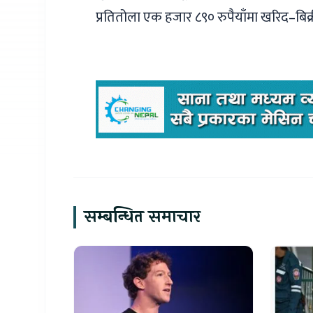
प्रतितोला एक हजार ८९० रुपैयाँमा खरिद–बि
सम्बन्धित समाचार