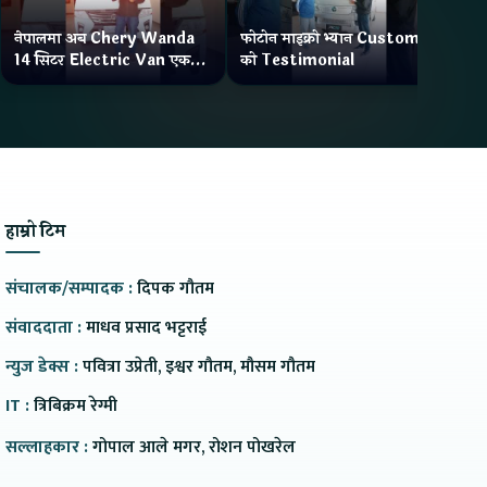
नेपालमा अब Chery Wanda
फोटोन माइक्रो भ्यान Customer
ने
14 सिटर Electric Van एक
को Testimonial
Wa
Charge मा दिन्छ 300KM
भ्य
Range
हाम्रो टिम
संचालक/सम्पादक :
दिपक गौतम
संवाददाता :
माधव प्रसाद भट्टराई
न्युज डेक्स :
पवित्रा उप्रेती, इश्वर गौतम, मौसम गौतम
IT :
त्रिबिक्रम रेग्मी
सल्लाहकार :
गोपाल आले मगर, रोशन पोखरेल