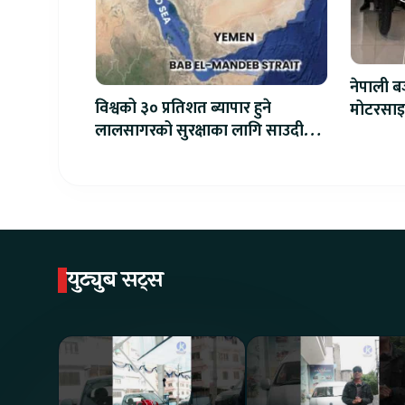
नेपाली बज
विश्वको ३० प्रतिशत ब्यापार हुने
मोटरसाइ
लालसागरको सुरक्षाका लागि साउदीले
डेलिभरी 
महागठबन्धन बनाउँदै
युट्युब सट्स