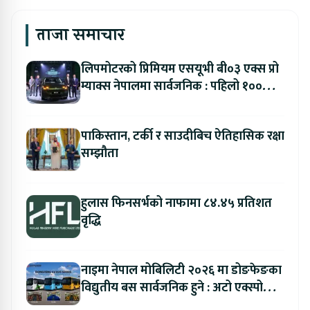
ताजा समाचार
लिपमोटरको प्रिमियम एसयूभी बी०३ एक्स प्रो
म्याक्स नेपालमा सार्वजनिक : पहिलो १००
ग्राहकलाई रु. ४४.९९ लाखको विशेष अफर
पाकिस्तान, टर्की र साउदीबिच ऐतिहासिक रक्षा
सम्झौता
हुलास फिनसर्भको नाफामा ८४.४५ प्रतिशत
वृद्धि
नाइमा नेपाल मोबिलिटी २०२६ मा डोङफेङका
विद्युतीय बस सार्वजनिक हुने : अटो एक्स्पोमा
बुकिङ गर्दा विशेष छुट