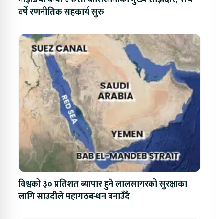
माइडिया बन्यो एफसी बार्सिलोनाको मुख्य साझेदार, पाँच
वर्षे रणनीतिक सहकार्य सुरु
विश्वको ३० प्रतिशत ब्यापार हुने लालसागरको सुरक्षाका
लागि साउदीले महागठबन्धन बनाउँदै