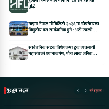
हुलास फिनसर्भको नाफामा ८४.४५ प्रतिशत
वृद्धि
नाइमा नेपाल मोबिलिटी २०२६ मा डोङफेङका
विद्युतीय बस सार्वजनिक हुने : अटो एक्स्पोमा
बुकिङ गर्दा विशेष छुट
सार्वजनिक सडक विधेयकमा ट्रक व्यवसायी
महासंघको ध्यानाकर्षण, पाँच लाख जरिवाना
संशोधन गर्न माग
युट्युब सट्स
सबै हेर्नुहोस्
Proton Emas 5 In
Karry Electric Micro
KAMA eV F
Nepal#proton
Van In Nepal II Tapaiko
Up Camp
#protonemas5#protonnepal#evcarnepal
Bazar II Jankari
@ProtonNepal
Kendra