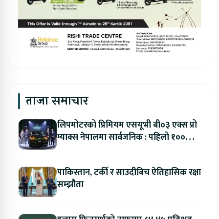
ताजा समाचार
लिपमोटरको प्रिमियम एसयूभी बी०३ एक्स प्रो
म्याक्स नेपालमा सार्वजनिक : पहिलो १००
ग्राहकलाई रु. ४४.९९ लाखको विशेष अफर
पाकिस्तान, टर्की र साउदीबिच ऐतिहासिक रक्षा
सम्झौता