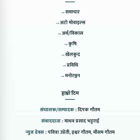
→
समाचार
→
अटो मोवाइल्स
→
अर्थ/विकास
→
कृषि
→
खेलकुद
→
प्रविधि
→
मनोरञ्जन
हाम्रो टिम
संचालक/सम्पादक :
दिपक गौतम
संवाददाता :
माधव प्रसाद भट्टराई
न्युज डेक्स :
पवित्रा उप्रेती, इश्वर गौतम, मौसम गौतम