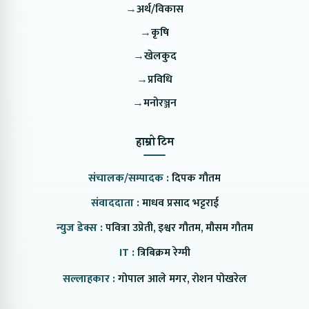
→
अर्थ/विकास
→
कृषि
→
खेलकुद
→
प्रविधि
→
मनोरञ्जन
हाम्रो टिम
संचालक/सम्पादक :
दिपक गौतम
संवाददाता :
माधव प्रसाद भट्टराई
न्युज डेक्स :
पवित्रा उप्रेती, इश्वर गौतम, मौसम गौतम
IT :
त्रिबिक्रम रेग्मी
सल्लाहकार :
गोपाल आले मगर, रोशन पोखरेल