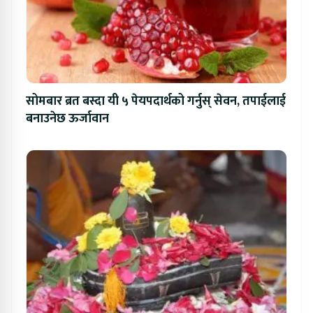
सोमबार ब्रत बस्दा यी ५ पेयपदार्थको गर्नुस् सेवन, तपाईलाई
बनाउनेछ ऊर्जावान