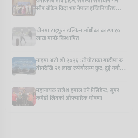
प्रमाणपत्र मात्र होइन, समस्या समाधान गर्ने
सीप बोकेर विदा भए नेपाल इन्जिनियरिङ
कलेजका विद्यार्थी
चीनमा टाइफुन डल्फिन आँधीका कारण १०
लाख मान्छे बिस्थापित
नाइमा अटो शो २०२६ : टोयोटाका गाडीमा रु
तीनदेखि २१ लाख रुपैयाँसम्म छुट, दुई नयाँ
मोडल सार्वजनिक हुँदै
महानायक राजेश हमाल बने प्रेसिडेन्ट, सुपर
कमेडी लिगको औपचारिक घोषणा