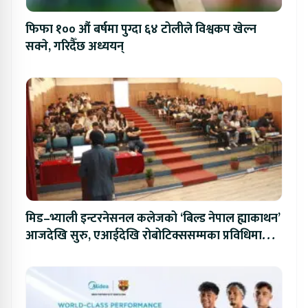
फिफा १०० औं बर्षमा पुग्दा ६४ टोलीले विश्वकप खेल्न
सक्ने, गरिदैँछ अध्ययन्
मिड–भ्याली इन्टरनेसनल कलेजको ‘बिल्ड नेपाल ह्याकाथन’
आजदेखि सुरु, एआईदेखि रोबोटिक्ससम्मका प्रविधिमा
प्रतिस्पर्धा