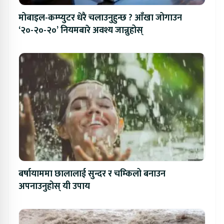
मोबाइल-कम्प्युटर धेरै चलाउनुहुन्छ ? आँखा जोगाउन
‘२०-२०-२०’ नियमबारे अवश्य जान्नुहोस्
बर्षायाममा छालालाई सुन्दर र चम्किलो बनाउन
अपनाउनुहोस् यी उपाय