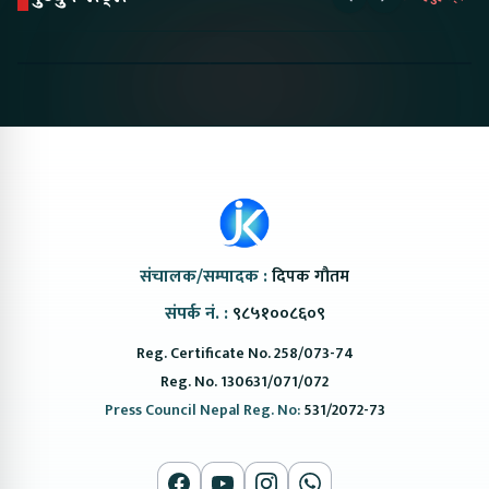
Proton Emas 5 In
Karry Electric Micro
KAMA eV F
Nepal#proton
Van In Nepal II Tapaiko
Up Camp
#protonemas5#protonnepal#evcarnepal
Bazar II Jankari
@ProtonNepal
Kendra
संचालक/सम्पादक :
दिपक गौतम
संपर्क नं. :
९८५१००८६०९
Reg. Certificate No. 258/073-74
Reg. No. 130631/071/072
Press Council Nepal Reg. No:
531/2072-73