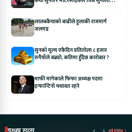
कथा सुनाएर मोटरसाइकल जित्ने सुनौलो
अवसर
लालबकैयाको बाढीले हुलाकी राजमार्ग
जलमग्न
सुनको मूल्य एकैदिन प्रतितोला ८ हजार
रुपैयाँले बढ्यो, कतिमा हुँदैछ कारोबार ?
माफी मागेकाले फिफा अध्यक्ष पदमा
इन्फान्टिनो यथावत रहने
युट्युब सट्स
सबै हेर्नुहोस्