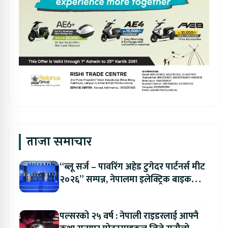
ताजा समाचार
“ब्लू सर्ज – पावरिंग अहेड टुगेदर पार्टनर्स मीट
२०२६” सम्पन्न, नेपालमा इलेक्ट्रिक बाइक
ल्याउने यामाहाको घोषणा
पल्सरको २५ वर्ष : नेपाली राइडरलाई आफ्नै