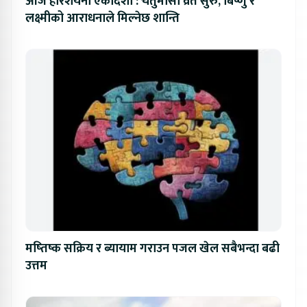
आज हरिशयनी एकादशी : चतुर्मासा व्रत सुरु, बिष्णु र
लक्ष्मीको आराधनाले मिल्नेछ शान्ति
मष्तिष्क सक्रिय र ब्यायाम गराउन पजल खेल सबैभन्दा बढी
उत्तम