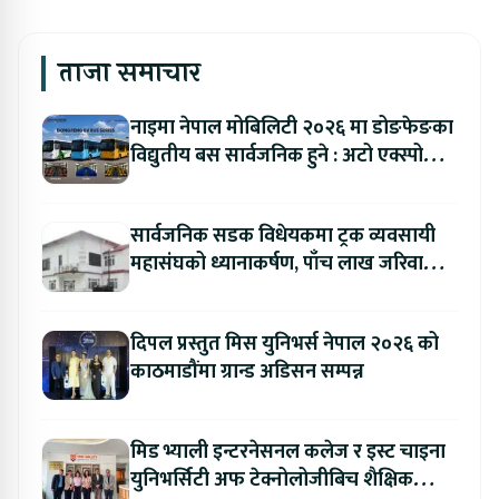
ताजा समाचार
नाइमा नेपाल मोबिलिटी २०२६ मा डोङफेङका
विद्युतीय बस सार्वजनिक हुने : अटो एक्स्पोमा
बुकिङ गर्दा विशेष छुट
सार्वजनिक सडक विधेयकमा ट्रक व्यवसायी
महासंघको ध्यानाकर्षण, पाँच लाख जरिवाना
संशोधन गर्न माग
दिपल प्रस्तुत मिस युनिभर्स नेपाल २०२६ को
काठमाडौंमा ग्रान्ड अडिसन सम्पन्न
मिड भ्याली इन्टरनेसनल कलेज र इस्ट चाइना
युनिभर्सिटी अफ टेक्नोलोजीबिच शैक्षिक