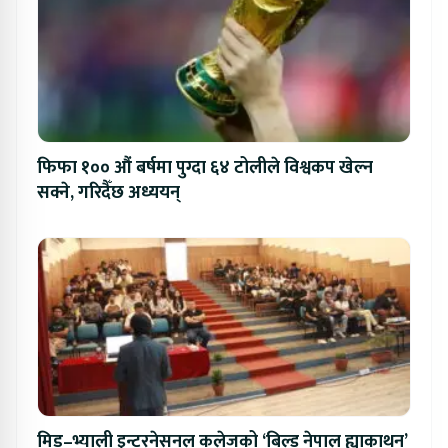
फिफा १०० औं बर्षमा पुग्दा ६४ टोलीले विश्वकप खेल्न
सक्ने, गरिदैँछ अध्ययन्
मिड–भ्याली इन्टरनेसनल कलेजको ‘बिल्ड नेपाल ह्याकाथन’