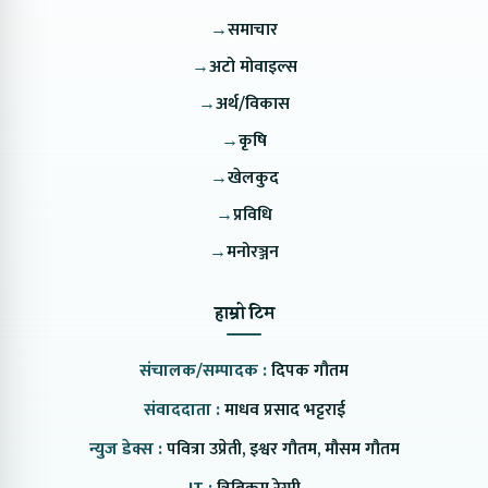
→
समाचार
→
अटो मोवाइल्स
→
अर्थ/विकास
→
कृषि
→
खेलकुद
→
प्रविधि
→
मनोरञ्जन
हाम्रो टिम
संचालक/सम्पादक :
दिपक गौतम
संवाददाता :
माधव प्रसाद भट्टराई
न्युज डेक्स :
पवित्रा उप्रेती, इश्वर गौतम, मौसम गौतम