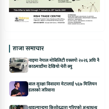
ताजा समाचार
नाइमा नेपाल मोबिलिटी एक्सपो २०२६ अघि नै
काठमाडौंमा देखियो चेरी क्यु
बाल सुरक्षा विवादमा मेटालाई ५६७ मिलियन
डलरको जरिवाना
थाइल्यान्डमा किशोरद्धारा गरिएको अन्धाधुन्ध