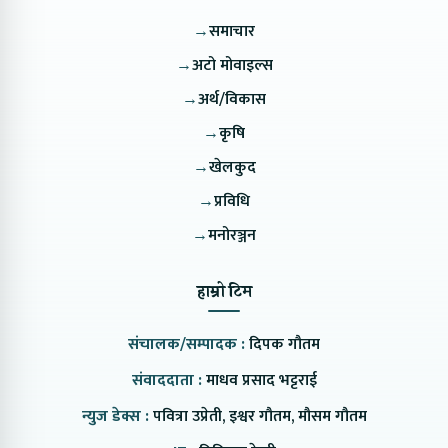
→
समाचार
→
अटो मोवाइल्स
→
अर्थ/विकास
→
कृषि
→
खेलकुद
→
प्रविधि
→
मनोरञ्जन
हाम्रो टिम
संचालक/सम्पादक :
दिपक गौतम
संवाददाता :
माधव प्रसाद भट्टराई
न्युज डेक्स :
पवित्रा उप्रेती, इश्वर गौतम, मौसम गौतम