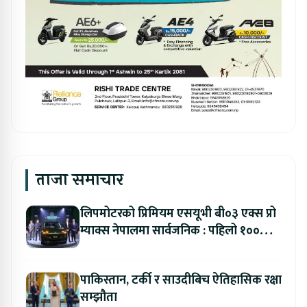
ताजा समाचार
लिपमोटरको प्रिमियम एसयूभी बी०३ एक्स प्रो
म्याक्स नेपालमा सार्वजनिक : पहिलो १००
ग्राहकलाई रु. ४४.९९ लाखको विशेष अफर
पाकिस्तान, टर्की र साउदीबिच ऐतिहासिक रक्षा
सम्झौता