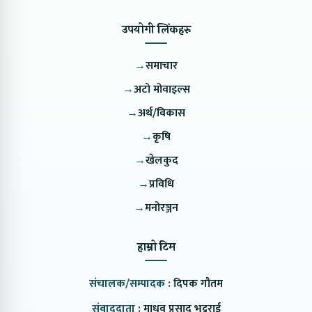
उपयोगी लिंकहरु
→
समाचार
→
अटो मोवाइल्स
→
अर्थ/विकास
→
कृषि
→
खेलकुद
→
प्रविधि
→
मनोरञ्जन
हाम्रो टिम
संचालक/सम्पादक :
दिपक गौतम
संवाददाता :
माधव प्रसाद भट्टराई