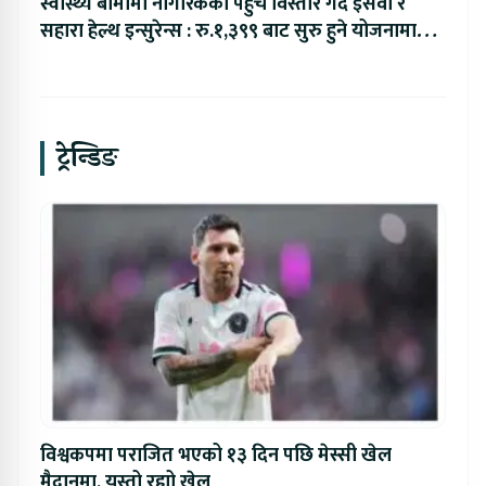
स्वास्थ्य बीमामा नागरिकको पहुँच विस्तार गर्दै इसेवा र
सहारा हेल्थ इन्सुरेन्स : रु.१,३९९ बाट सुरु हुने योजनामा
रु.६ लाखसम्मको बीमा सुरक्षा
ट्रेन्डिङ
विश्वकपमा पराजित भएको १३ दिन पछि मेस्सी खेल
मैदानमा, यस्तो रह्यो खेल