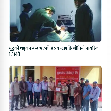
मुटुको धड्कन बन्द भएको ४० घण्टापछि चीनियाँ नागरिक
जिबितै