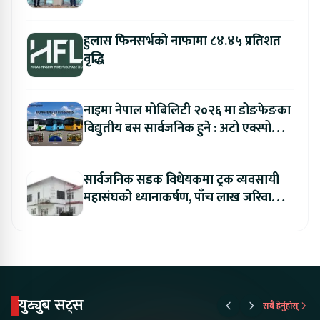
हुलास फिनसर्भको नाफामा ८४.४५ प्रतिशत
वृद्धि
नाइमा नेपाल मोबिलिटी २०२६ मा डोङफेङका
विद्युतीय बस सार्वजनिक हुने : अटो एक्स्पोमा
बुकिङ गर्दा विशेष छुट
सार्वजनिक सडक विधेयकमा ट्रक व्यवसायी
महासंघको ध्यानाकर्षण, पाँच लाख जरिवाना
संशोधन गर्न माग
युट्युब सट्स
सबै हेर्नुहोस्