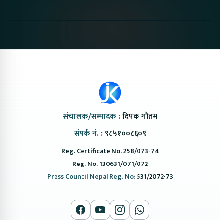
Proton Emas 5 In
Karry Electric Micro
KAMA eV F
Nepal#proton
Van In Nepal II Tapaiko
Up Camp
#protonemas5#protonnepal#evcarnepal
Bazar II Jankari
@ProtonNepal
Kendra
संचालक/सम्पादक :
दिपक गौतम
संपर्क नं. :
९८५१००८६०९
Reg. Certificate No. 258/073-74
Reg. No. 130631/071/072
Press Council Nepal Reg. No:
531/2072-73