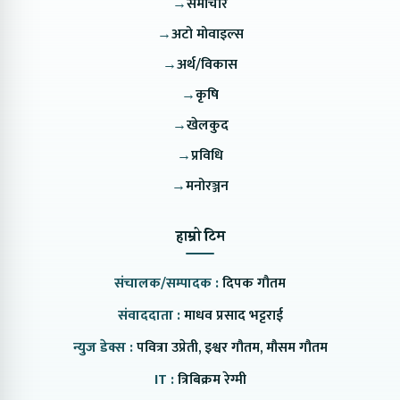
→
समाचार
→
अटो मोवाइल्स
→
अर्थ/विकास
→
कृषि
→
खेलकुद
→
प्रविधि
→
मनोरञ्जन
हाम्रो टिम
संचालक/सम्पादक :
दिपक गौतम
संवाददाता :
माधव प्रसाद भट्टराई
न्युज डेक्स :
पवित्रा उप्रेती, इश्वर गौतम, मौसम गौतम
IT :
त्रिबिक्रम रेग्मी