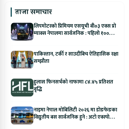
ताजा समाचार
लिपमोटरको प्रिमियम एसयूभी बी०३ एक्स प्रो
म्याक्स नेपालमा सार्वजनिक : पहिलो १००
ग्राहकलाई रु. ४४.९९ लाखको विशेष अफर
पाकिस्तान, टर्की र साउदीबिच ऐतिहासिक रक्षा
सम्झौता
हुलास फिनसर्भको नाफामा ८४.४५ प्रतिशत
वृद्धि
नाइमा नेपाल मोबिलिटी २०२६ मा डोङफेङका
विद्युतीय बस सार्वजनिक हुने : अटो एक्स्पोमा
बुकिङ गर्दा विशेष छुट