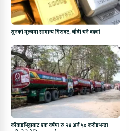
सुनको मूल्यमा सामान्य गिरावट, चाँदी भने बढ्यो
काँकडभिट्टाबाट एक वर्षमा रु २४ अर्ब ५० करोडभन्दा