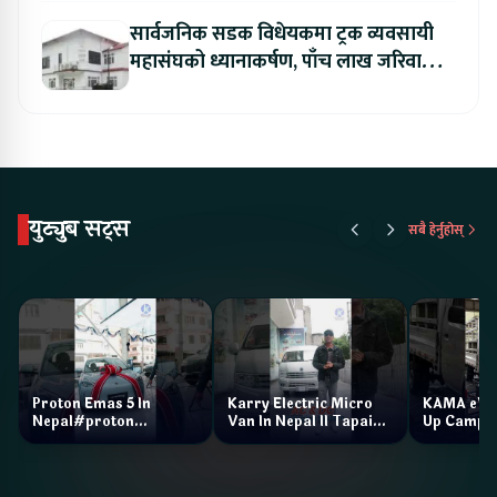
सार्वजनिक सडक विधेयकमा ट्रक व्यवसायी
महासंघको ध्यानाकर्षण, पाँच लाख जरिवाना
संशोधन गर्न माग
युट्युब सट्स
सबै हेर्नुहोस्
Proton Emas 5 In
Karry Electric Micro
KAMA eV F
Nepal#proton
Van In Nepal II Tapaiko
Up Camp
#protonemas5#protonnepal#evcarnepal
Bazar II Jankari
@ProtonNepal
Kendra