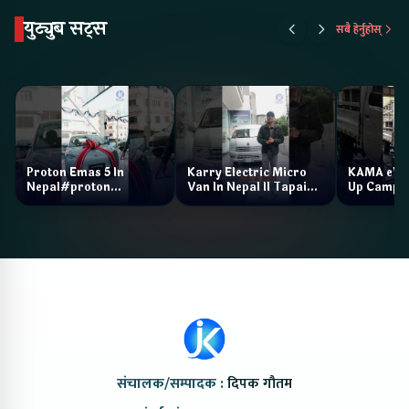
युट्युब सट्स
सबै हेर्नुहोस्
Proton Emas 5 In
Karry Electric Micro
KAMA eV F
Nepal#proton
Van In Nepal II Tapaiko
Up Camp
#protonemas5#protonnepal#evcarnepal
Bazar II Jankari
@ProtonNepal
Kendra
संचालक/सम्पादक :
दिपक गौतम