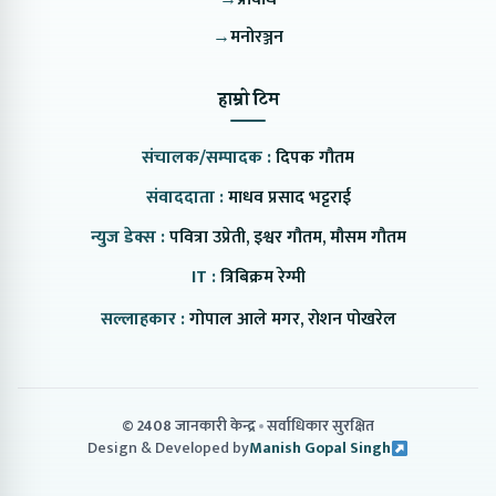
→
मनोरञ्जन
हाम्रो टिम
संचालक/सम्पादक :
दिपक गौतम
संवाददाता :
माधव प्रसाद भट्टराई
न्युज डेक्स :
पवित्रा उप्रेती, इश्वर गौतम, मौसम गौतम
IT :
त्रिबिक्रम रेग्मी
सल्लाहकार :
गोपाल आले मगर, रोशन पोखरेल
© 2408 जानकारी केन्द्र
सर्वाधिकार सुरक्षित
Design & Developed by
Manish Gopal Singh