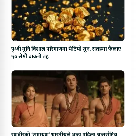
पृथ्वी मुनि विशाल परिमाणमा भेटियो सुन, सतहमा फैलाए
५० सेमी बाक्लो तह
रणवीरको ‘रामायण’ भारतीयले भन्दा पहिला अन्तर्राष्ट्रिय