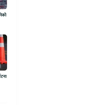
नेको
घटना