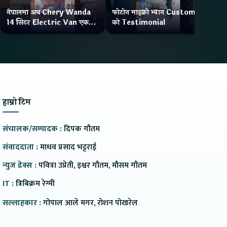
नेपालमा अब Chery Wanda
फोटोन माइक्रो भ्यान Customer
ने
14 सिटर Electric Van एक
को Testimonial
Wa
Charge मा दिन्छ 300KM
भ्य
Range
हाम्रो टिम
संचालक/सम्पादक :
दिपक गौतम
संवाददाता :
माधव प्रसाद भट्टराई
न्युज डेक्स :
पवित्रा उप्रेती, इश्वर गौतम, मौसम गौतम
IT :
त्रिबिक्रम रेग्मी
सल्लाहकार :
गोपाल आले मगर, रोशन पोखरेल