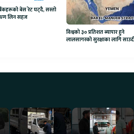
ैंकहरूको बेस रेट घट्दै, सस्तो
 ऋण लिन सहज
विश्वको ३० प्रतिशत ब्यापार हुने
लालसागरको सुरक्षाका लागि साउद
महागठबन्धन बनाउँदै