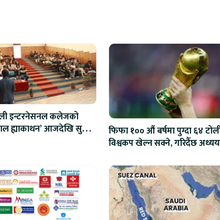
ाली इन्टरनेसनल कलेजको
ेपाल ह्याकाथन’ आजदेखि सुरु,
फिफा १०० औं बर्षमा पुग्दा ६४ टोल
रोबोटिक्ससम्मका प्रविधिमा
विश्वकप खेल्न सक्ने, गरिदैँछ अध्यय