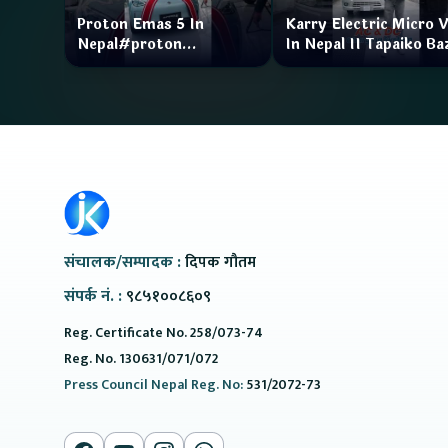
Proton Emas 5 In
Karry Electric Micro 
Nepal#proton
In Nepal II Tapaiko Ba
#protonemas5#protonnepal#evcarnepal
II Jankari Kendra
@ProtonNepal
संचालक/सम्पादक :
दिपक गौतम
संपर्क नं. :
९८५१००८६०९
Reg. Certificate No. 258/073-74
Reg. No. 130631/071/072
Press Council Nepal Reg. No:
531/2072-73