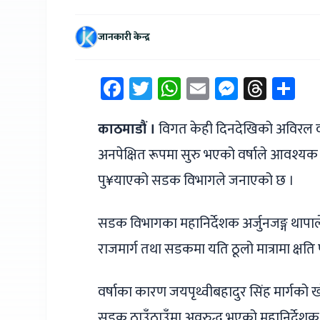
जानकारी केन्द्र
Facebook
Twitter
WhatsApp
Email
Messen
Thre
Sh
काठमाडौं ।
विगत केही दिनदेखिको अविरल व
अनपेक्षित रूपमा सुरु भएको वर्षाले आवश्य
पु¥याएको सडक विभागले जनाएको छ ।
सडक विभागका महानिर्देशक अर्जुनजङ्ग थापा
राजमार्ग तथा सडकमा यति ठूलो मात्रामा क्ष
वर्षाका कारण जयपृथ्वीबहादुर सिंह मार्गको खो
सडक ठाउँठाउँमा अवरुद्ध भएको महानिर्देशक 