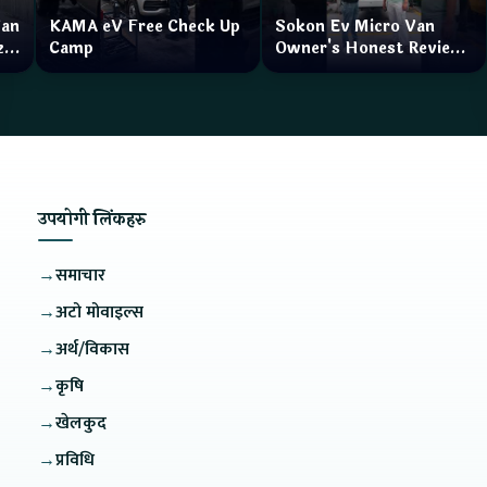
Van
KAMA eV Free Check Up
Sokon Ev Micro Van
zar
Camp
Owner's Honest Review
How is the service?
उपयोगी लिंकहरु
→
समाचार
→
अटो मोवाइल्स
→
अर्थ/विकास
→
कृषि
→
खेलकुद
→
प्रविधि