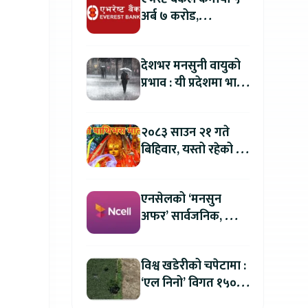
अर्ब ७ करोड,
वितरणयोग्य मुनाफामा
दोहोरो अंकको वृद्धि
देशभर मनसुनी वायुको
प्रभाव : यी प्रदेशमा भारी
वर्षा हुने पूर्वानुमान
२०८३ साउन २१ गते
बिहिवार, यस्तो रहेको छ
तपाईको आजको
राशिफल
एनसेलको ‘मनसुन
अफर’ सार्वजनिक, सिम
र प्याक खरिदमा २०
प्रतिशतसम्म क्यासब्याक
विश्व खडेरीको चपेटामा :
‘एल निनो’ विगत १५०
वर्षयताकै सबैभन्दा