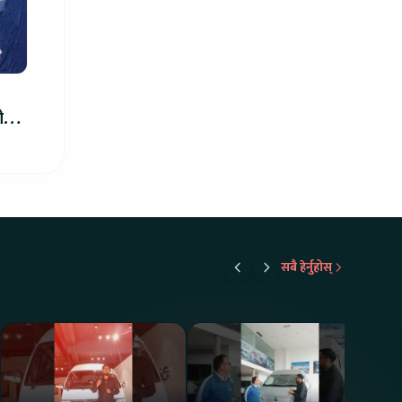
ीले
सबै हेर्नुहोस्