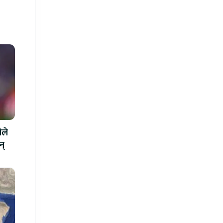
ीले
न्