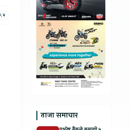
क, ४
ताजा समाचार
एभरेष्ट बैंकले कमायो ५