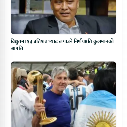
विद्युतमा १३ प्रतिशत भ्याट लगाउने निर्णयप्रति कुलमानको
आपत्ति