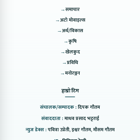
→
समाचार
→
अटो मोवाइल्स
→
अर्थ/विकास
→
कृषि
→
खेलकुद
→
प्रविधि
→
मनोरञ्जन
हाम्रो टिम
संचालक/सम्पादक :
दिपक गौतम
संवाददाता :
माधव प्रसाद भट्टराई
न्युज डेक्स :
पवित्रा उप्रेती, इश्वर गौतम, मौसम गौतम