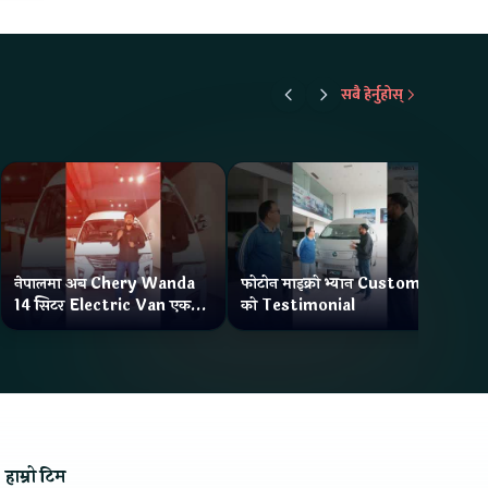
सबै हेर्नुहोस्
नेपालमा अब Chery Wanda
फोटोन माइक्रो भ्यान Customer
ने
14 सिटर Electric Van एक
को Testimonial
Wa
Charge मा दिन्छ 300KM
भ्य
Range
हाम्रो टिम