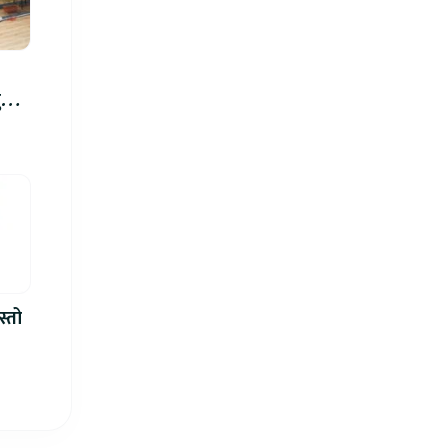
रु,
िमा
स्तो