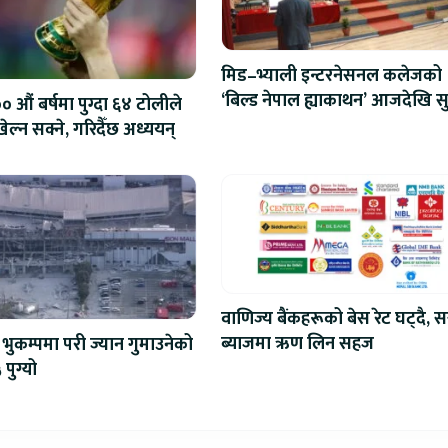
मिड–भ्याली इन्टरनेसनल कलेजको
‘बिल्ड नेपाल ह्याकाथन’ आजदेखि सु
 औं बर्षमा पुग्दा ६४ टोलीले
एआईदेखि रोबोटिक्ससम्मका प्रविध
ेल्न सक्ने, गरिदैँछ अध्ययन्
प्रतिस्पर्धा
वाणिज्य बैंकहरूको बेस रेट घट्दै, स
ब्याजमा ऋण लिन सहज
भुकम्पमा परी ज्यान गुमाउनेको
 पुग्यो