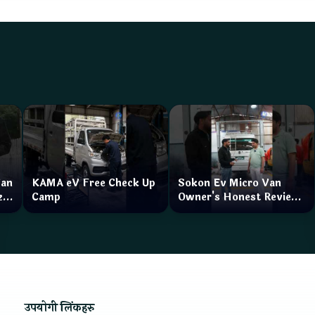
Van
KAMA eV Free Check Up
Sokon Ev Micro Van
zar
Camp
Owner's Honest Review
How is the service?
उपयोगी लिंकहरु