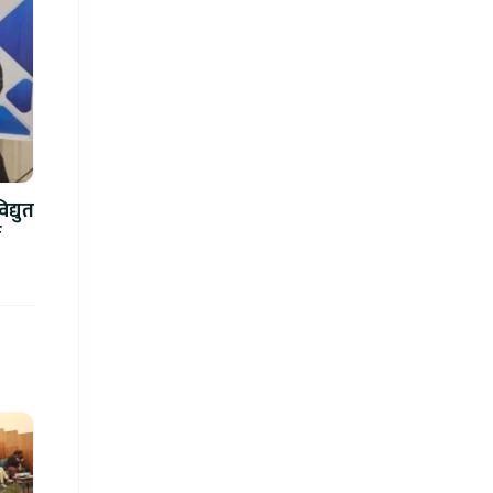
द्युत
े