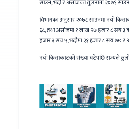
साउन, भदौ र असोजको तुलनामा २०७९ साउन,
विभागका अनुसार २०७८ साउनमा नयाँ कित्त
६८, तथा असोजमा १ लाख २७ हजार ८ सय ३ क
हजार ३ सय ५, भदौमा २१ हजार ८ सय ७७ र 
नयाँ कित्ताकाटको संख्या घटेपछि राज्यले ठ