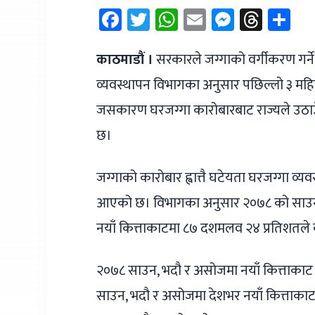
Facebook
Twitter
WhatsApp
Email
Messen
Thre
Sh
काठमाडौं ।
सरकारले जग्गाको वर्गीकरण गर्ने 
व्यवस्थापन विभागका अनुसार पछिल्लो ३ महि
जसकारण घरजग्गा कारोबारबाट राज्यले उठा
छ।
जग्गाको कारोबार ह्वात्तै घटेयता घरजग्गा व्
आएको छ। विभागका अनुसार २०७८ को साउन
नयाँ कित्ताकाटमा ८७ दशमलव २४ प्रतिशत
२०७८ साउन, भदौ र असोजमा नयाँ कित्ताका
साउन, भदौ र असोजमा देशभर नयाँ कित्ताका