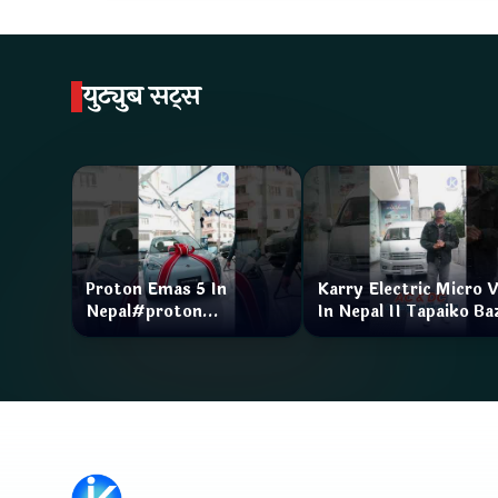
युट्युब सट्स
Proton Emas 5 In
Karry Electric Micro 
Nepal#proton
In Nepal II Tapaiko Ba
#protonemas5#protonnepal#evcarnepal
II Jankari Kendra
@ProtonNepal