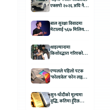
एक्सपो २०२६ अघि नै
काठमाडौंमा देखियो चेरी
क्यु
बाल सुरक्षा विवादमा
मेटालाई ५६७ मिलियन
डलरको जरिवाना
थाइल्यान्डमा
किशोरद्धारा गरिएको
अन्धाधुन्ध गोली प्रहारमा
७ जनाको मृत्यु
एप्पलले पहिलो पटक
‘फोल्डवेल’ फोन लञ्च
गर्दै, हुनेछ अहिलेसम्मकै
महंगो आइफोन
सुन-चाँदीको मूल्यमा
वृद्धि, कतिमा हुँदैछ
कारोबार ?