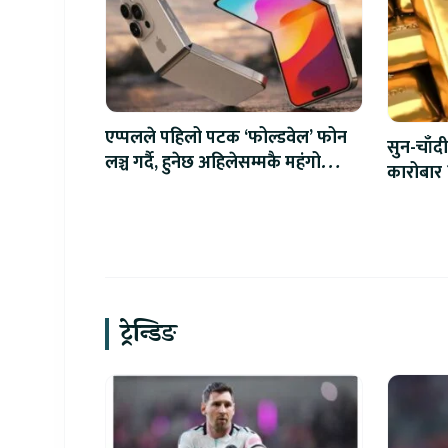
एप्पलले पहिलो पटक ‘फोल्डवेल’ फोन
सुन-चाँदी
लञ्च गर्दै, हुनेछ अहिलेसम्मकै महंगो
कारोबार 
आइफोन
ट्रेन्डिङ