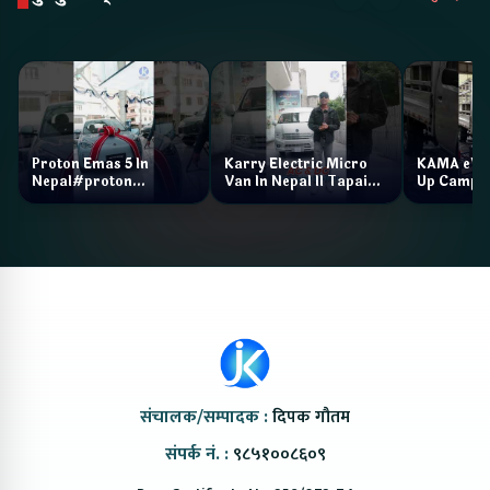
Proton Emas 5 In
Karry Electric Micro
KAMA eV F
Nepal#proton
Van In Nepal II Tapaiko
Up Camp
#protonemas5#protonnepal#evcarnepal
Bazar II Jankari
@ProtonNepal
Kendra
संचालक/सम्पादक :
दिपक गौतम
संपर्क नं. :
९८५१००८६०९