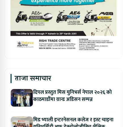
ताजा समाचार
दिपल प्रस्तुत मिस युनिभर्स नेपाल २०२६ को
काठमाडौंमा ग्रान्ड अडिसन सम्पन्न
मिड भ्याली इन्टरनेसनल कलेज र इस्ट चाइना
युनिभर्सिटी अफ टेक्नोलोजीबिच शैक्षिक