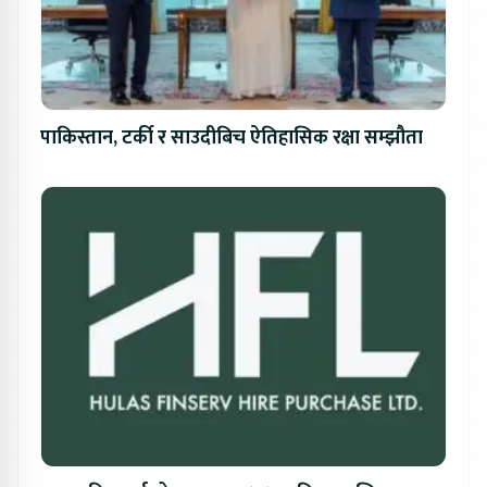
पाकिस्तान, टर्की र साउदीबिच ऐतिहासिक रक्षा सम्झौता