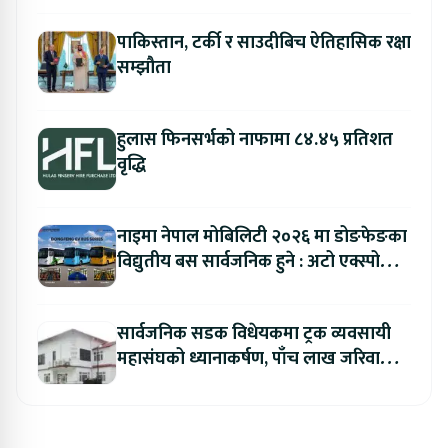
पाकिस्तान, टर्की र साउदीबिच ऐतिहासिक रक्षा
सम्झौता
हुलास फिनसर्भको नाफामा ८४.४५ प्रतिशत
वृद्धि
नाइमा नेपाल मोबिलिटी २०२६ मा डोङफेङका
विद्युतीय बस सार्वजनिक हुने : अटो एक्स्पोमा
बुकिङ गर्दा विशेष छुट
सार्वजनिक सडक विधेयकमा ट्रक व्यवसायी
महासंघको ध्यानाकर्षण, पाँच लाख जरिवाना
संशोधन गर्न माग