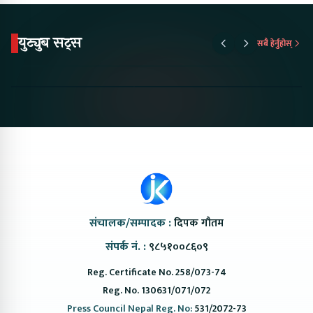
युट्युब सट्स
सबै हेर्नुहोस्
Proton Emas 5 In
Karry Electric Micro
KAMA eV F
Nepal#proton
Van In Nepal II Tapaiko
Up Camp
#protonemas5#protonnepal#evcarnepal
Bazar II Jankari
@ProtonNepal
Kendra
संचालक/सम्पादक :
दिपक गौतम
संपर्क नं. :
९८५१००८६०९
Reg. Certificate No. 258/073-74
Reg. No. 130631/071/072
Press Council Nepal Reg. No:
531/2072-73