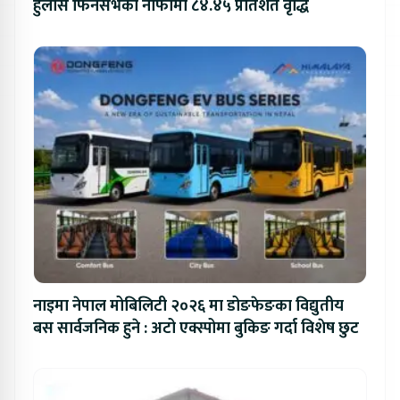
हुलास फिनसर्भको नाफामा ८४.४५ प्रतिशत वृद्धि
नाइमा नेपाल मोबिलिटी २०२६ मा डोङफेङका विद्युतीय
बस सार्वजनिक हुने : अटो एक्स्पोमा बुकिङ गर्दा विशेष छुट