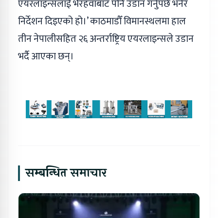
एयरलाइन्सलाई भैरहवाबाट पनि उडान गर्नुपर्छ भनेर
निर्देशन दिइएको हो।’ काठमाडौँ विमानस्थलमा हाल
तीन नेपालीसहित २६ अन्तर्राष्ट्रिय एयरलाइन्सले उडान
भर्दै आएका छन्।
सम्बन्धित समाचार