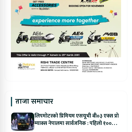
ताजा समाचार
लिपमोटरको प्रिमियम एसयूभी बी०३ एक्स प्रो
म्याक्स नेपालमा सार्वजनिक : पहिलो १००
ग्राहकलाई रु. ४४.९९ लाखको विशेष अफर