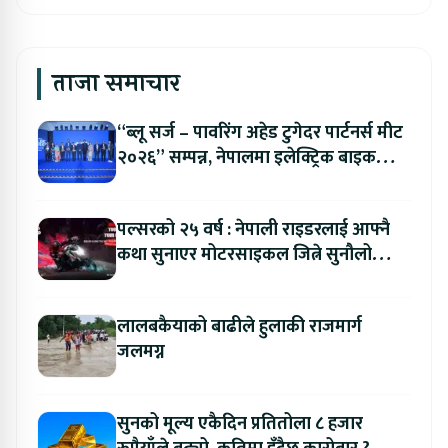
ताजा समाचार
“ब्लू सर्ज – पावरिंग अहेड टुगेदर पार्टनर्स मीट
२०२६” सम्पन्न, नेपालमा इलेक्ट्रिक बाइक
ल्याउने यामाहाको घोषणा
पल्सरको २५ वर्ष : नेपाली राइडरलाई आफ्नै
कथा सुनाएर मोटरसाइकल जित्ने सुनौलो
अवसर
लालबकैयाको बाढीले हुलाकी राजमार्ग
जलमग्न
सुनको मूल्य एकैदिन प्रतितोला ८ हजार