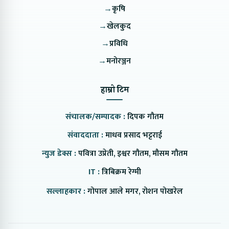
→
कृषि
→
खेलकुद
→
प्रविधि
→
मनोरञ्जन
हाम्रो टिम
संचालक/सम्पादक :
दिपक गौतम
संवाददाता :
माधव प्रसाद भट्टराई
न्युज डेक्स :
पवित्रा उप्रेती, इश्वर गौतम, मौसम गौतम
IT :
त्रिबिक्रम रेग्मी
सल्लाहकार :
गोपाल आले मगर, रोशन पोखरेल