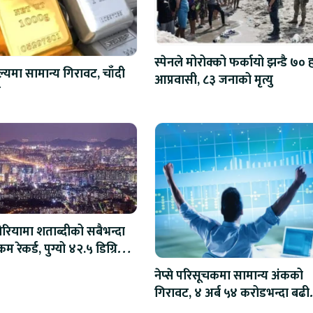
स्पेनले मोरोक्को फर्कायो झन्डै ७०
ल्यमा सामान्य गिरावट, चाँदी
आप्रवासी, ८३ जनाको मृत्यु
ो
ोरियामा शताब्दीको सबैभन्दा
म रेकर्ड, पुग्यो ४२.५ डिग्रि
स
नेप्से परिसूचकमा सामान्य अंकको
गिरावट, ४ अर्ब ५४ करोडभन्दा बढी
कारोबार