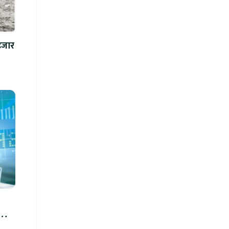
 हजार
को