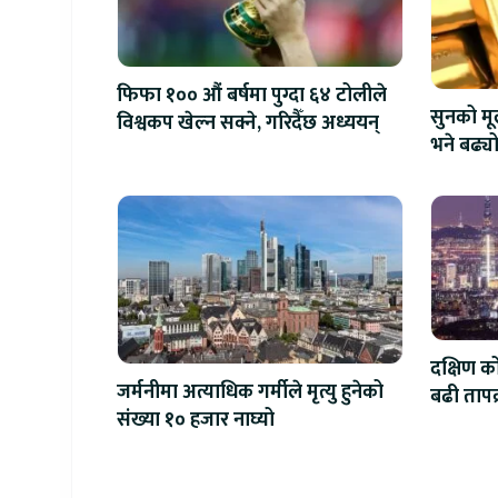
फिफा १०० औं बर्षमा पुग्दा ६४ टोलीले
सुनको मू
विश्वकप खेल्न सक्ने, गरिदैँछ अध्ययन्
भने बढ्य
दक्षिण क
जर्मनीमा अत्याधिक गर्मीले मृत्यु हुनेको
बढी तापक्र
संख्या १० हजार नाघ्यो
सेल्सिय