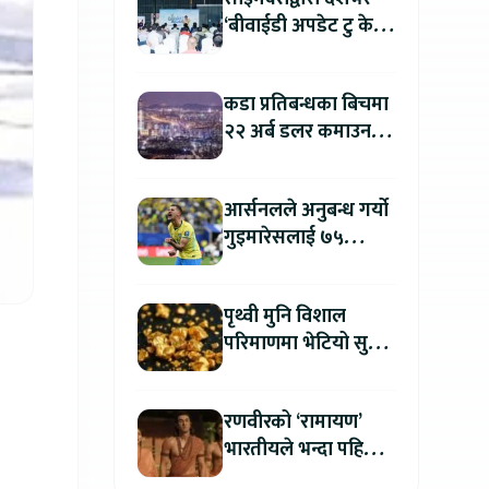
‘बीवाईडी अपडेट टु केयर
प्लस’ अभियान सुरु, सबै
सर्भिस सेन्टरमा लागु
कडा प्रतिबन्धका बिचमा
२२ अर्ब डलर कमाउन
उत्तर कोरिया सफल
आर्सनलले अनुबन्ध गर्यो
गुइमारेसलाई ७५
मिलियन डलरमा
पृथ्वी मुनि विशाल
परिमाणमा भेटियो सुन,
सतहमा फैलाए ५० सेमी
बाक्लो तह
रणवीरको ‘रामायण’
भारतीयले भन्दा पहिला
अन्तर्राष्ट्रिय दर्शकले हेर्न