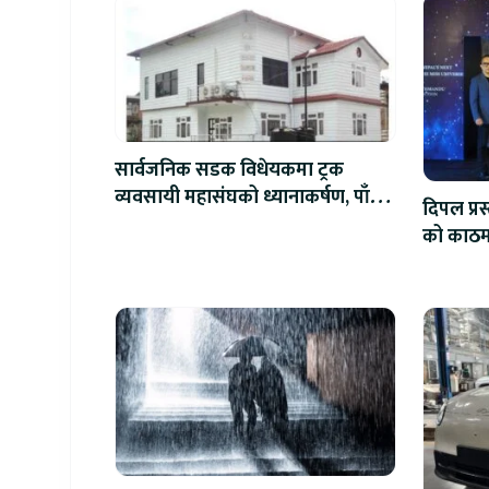
सार्वजनिक सडक विधेयकमा ट्रक
व्यवसायी महासंघको ध्यानाकर्षण, पाँच
दिपल प्र
लाख जरिवाना संशोधन गर्न माग
को काठमाड