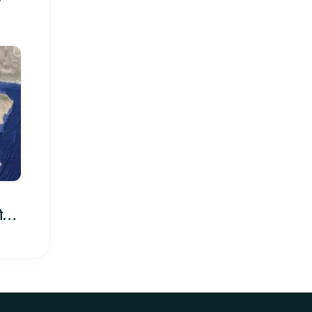
िमा
ीले