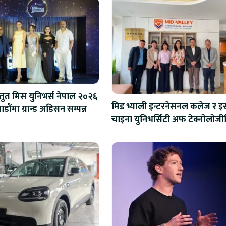
स्तुत मिस युनिभर्स नेपाल २०२६
मिड भ्याली इन्टरनेसनल कलेज र इस
ौंमा ग्रान्ड अडिसन सम्पन्न
चाइना युनिभर्सिटी अफ टेक्नोलोज
शैक्षिक सहकार्य विस्तार