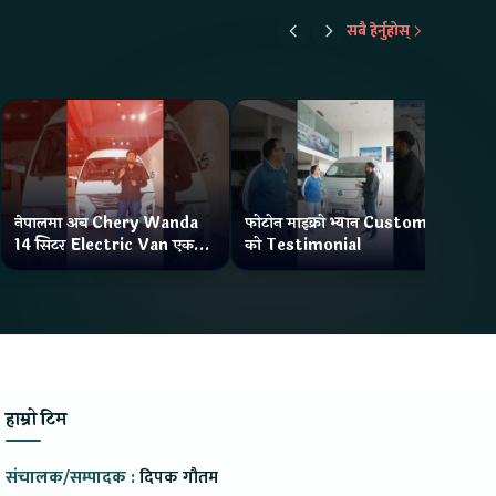
सबै हेर्नुहोस्
नेपालमा अब Chery Wanda
फोटोन माइक्रो भ्यान Customer
ने
14 सिटर Electric Van एक
को Testimonial
Wa
Charge मा दिन्छ 300KM
भ्य
Range
हाम्रो टिम
संचालक/सम्पादक :
दिपक गौतम