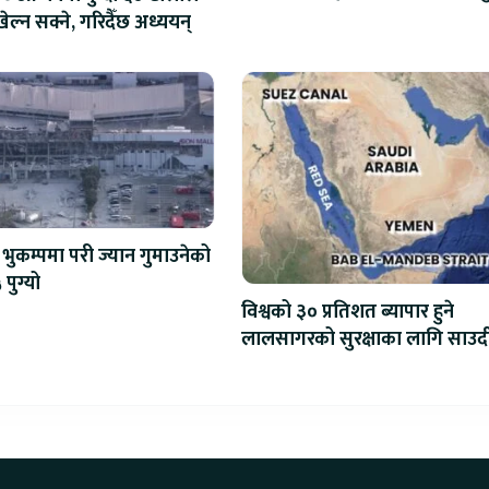
एआईदेखि रोबोटिक्ससम्मका प्रविध
ेल्न सक्ने, गरिदैँछ अध्ययन्
प्रतिस्पर्धा
भुकम्पमा परी ज्यान गुमाउनेको
 पुग्यो
विश्वको ३० प्रतिशत ब्यापार हुने
लालसागरको सुरक्षाका लागि साउद
महागठबन्धन बनाउँदै