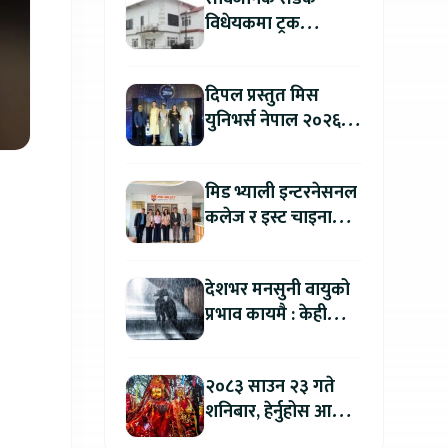
विधेयकमा ट्रक
व्यवसायी महासंघको
ध्यानाकर्षण, पाँच लाख
दिपल प्रस्तुत मिस
जरिवाना संशोधन गर्न
युनिभर्स नेपाल २०२६
माग
को काठमाडौंमा ग्रान्ड
अडिसन सम्पन्न
मिड भ्याली इन्टरनेसनल
कलेज र इस्ट चाइना
युनिभर्सिटी अफ
टेक्नोलोजीबिच शैक्षिक
देशभर मनसुनी वायुको
सहकार्य विस्तार
प्रभाव कायमै : केही
स्थानमा भारी वर्षाको
सम्भावना
२०८३ साउन २३ गते
शनिबार, हेर्नुहोस आज
कुन राशिलाई कति लाभ