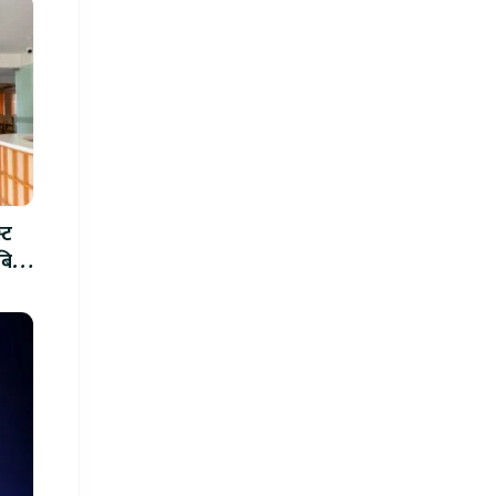
्ट
ीबिच