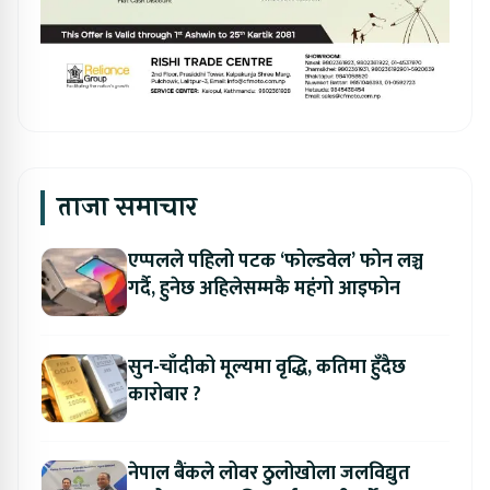
ताजा समाचार
एप्पलले पहिलो पटक ‘फोल्डवेल’ फोन लञ्च
गर्दै, हुनेछ अहिलेसम्मकै महंगो आइफोन
सुन-चाँदीको मूल्यमा वृद्धि, कतिमा हुँदैछ
कारोबार ?
नेपाल बैंकले लोवर ठुलोखोला जलविद्युत