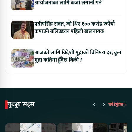
आयोजनाका लागि कर्जा लगानी गर्ने
प्रदीपसिंह रावत, जो थिए १०० करोड रुपैयाँ
कमाउने बलिउडका पहिलो खलनायक
आजको लागि विदेशी मुद्राको विनिमय दर, कुन
मुद्रा कतिमा हुँदैछ बिक्री ?
युट्युब सट्स
सबै हेर्नुहोस्