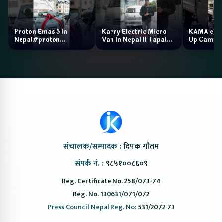
Proton Emas 5 In
Karry Electric Micro
KAMA eV F
Nepal#proton
Van In Nepal II Tapaiko
Up Camp
#protonemas5#protonnepal#evcarnepal
Bazar II Jankari
@ProtonNepal
Kendra
संचालक/सम्पादक :
दिपक गौतम
संपर्क नं. :
९८५१००८६०९
Reg. Certificate No. 258/073-74
Reg. No. 130631/071/072
Press Council Nepal Reg. No:
531/2072-73