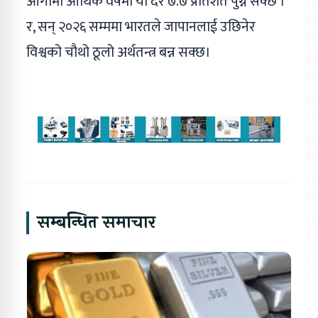
आगामी आर्थिक वर्षमा यो दर ७.७ प्रतिशत पुग्न सक्छ ।
र, सन् २०२६ सम्ममा भारतले जापानलाई उछिनेर
विश्वको चौथो ठूलो अर्थतन्त्र बन्न सक्छ।
सम्बन्धित समाचार