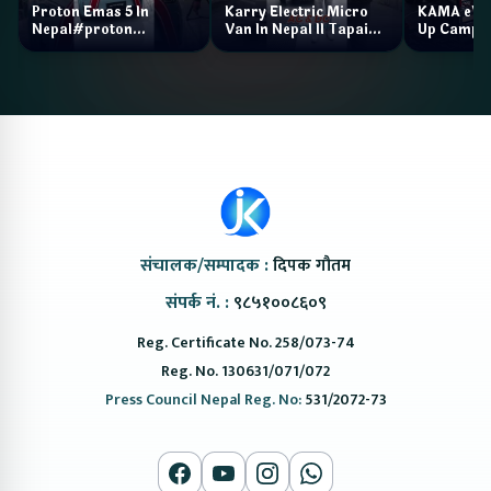
Proton Emas 5 In
Karry Electric Micro
KAMA eV F
Nepal#proton
Van In Nepal II Tapaiko
Up Camp
#protonemas5#protonnepal#evcarnepal
Bazar II Jankari
@ProtonNepal
Kendra
संचालक/सम्पादक :
दिपक गौतम
संपर्क नं. :
९८५१००८६०९
Reg. Certificate No. 258/073-74
Reg. No. 130631/071/072
Press Council Nepal Reg. No:
531/2072-73