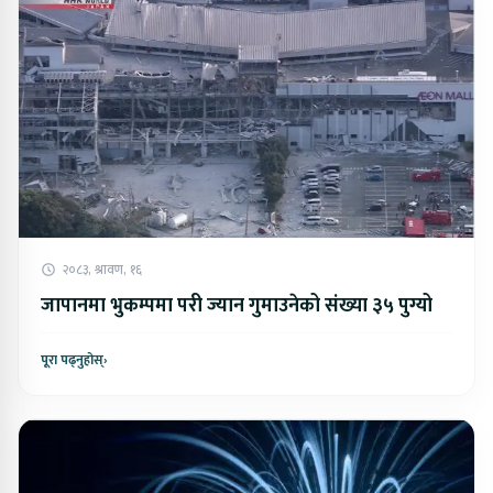
२०८३, श्रावण, १६
जापानमा भुकम्पमा परी ज्यान गुमाउनेको संख्या ३५ पुग्यो
पूरा पढ्नुहोस्
›