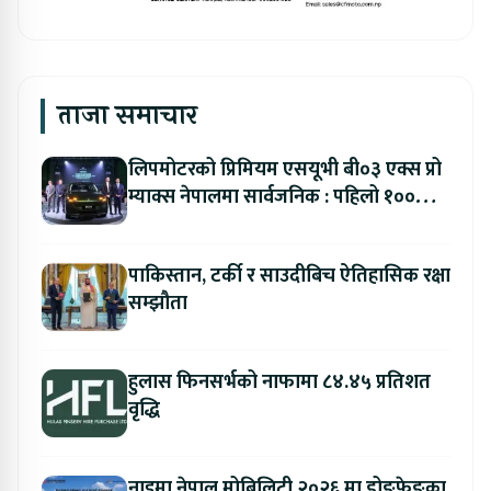
ताजा समाचार
लिपमोटरको प्रिमियम एसयूभी बी०३ एक्स प्रो
म्याक्स नेपालमा सार्वजनिक : पहिलो १००
ग्राहकलाई रु. ४४.९९ लाखको विशेष अफर
पाकिस्तान, टर्की र साउदीबिच ऐतिहासिक रक्षा
सम्झौता
हुलास फिनसर्भको नाफामा ८४.४५ प्रतिशत
वृद्धि
नाइमा नेपाल मोबिलिटी २०२६ मा डोङफेङका