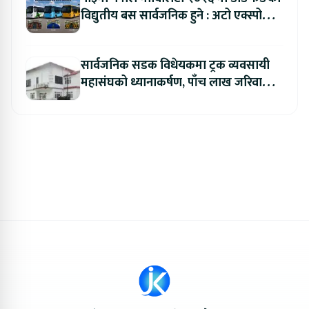
विद्युतीय बस सार्वजनिक हुने : अटो एक्स्पोमा
बुकिङ गर्दा विशेष छुट
सार्वजनिक सडक विधेयकमा ट्रक व्यवसायी
महासंघको ध्यानाकर्षण, पाँच लाख जरिवाना
संशोधन गर्न माग