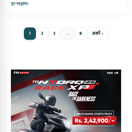
पूरा पढ्नुहोस्
›
1
2
3
…
8
अर्को ›