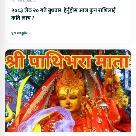
२०८३, जेष्ठ, २०
२०८३ जेठ २० गते बुधबार, हेर्नुहोस आज कुन राशिलाई
कति लाभ ?
पूरा पढ्नुहोस्
›