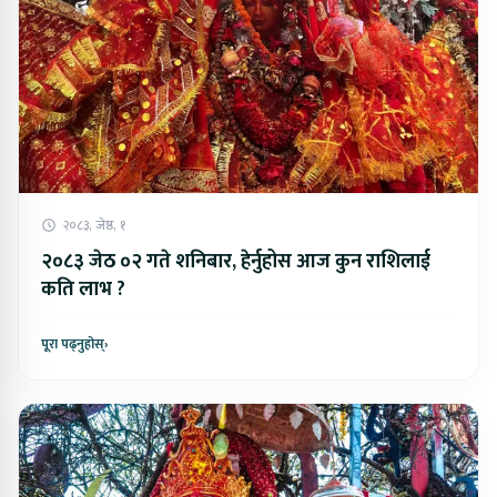
२०८३, जेष्ठ, १
२०८३ जेठ ०२ गते शनिबार, हेर्नुहोस आज कुन राशिलाई
कति लाभ ?
पूरा पढ्नुहोस्
›