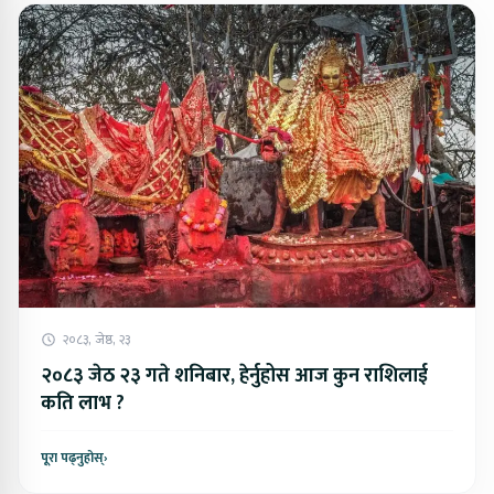
२०८३, जेष्ठ, २३
२०८३ जेठ २३ गते शनिबार, हेर्नुहोस आज कुन राशिलाई
कति लाभ ?
पूरा पढ्नुहोस्
›