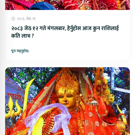
२०८३, जेष्ठ, १२
२०८३ जेठ १२ गते मंगलबार, हेर्नुहोस आज कुन राशिलाई
कति लाभ ?
पूरा पढ्नुहोस्
›