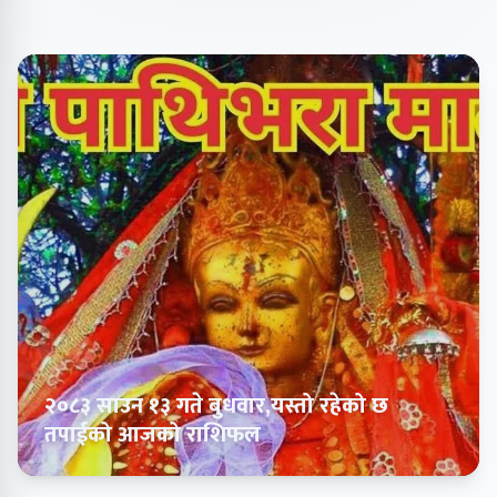
२०८३ साउन १३ गते बुधवार,यस्तो रहेको छ
तपाईको आजको राशिफल