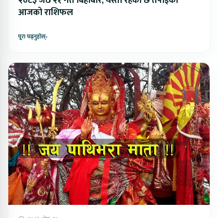
२०८३ जेठ २१ गते बिहीबार, यस्तो रहेको छ तपाईको
आजको राशिफल
पूरा पढ्नुहोस्
›