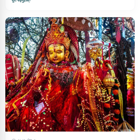
पूरा पढ्नुहोस्
›