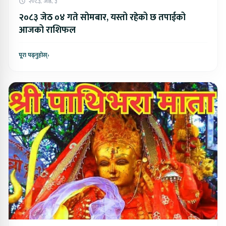
२०८३, जेष्ठ, ३
२०८३ जेठ ०४ गते सोमबार, यस्तो रहेको छ तपाईको
आजको राशिफल
पूरा पढ्नुहोस्
›