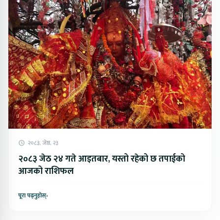
२०८३, जेष्ठ, २३
२०८३ जेठ २४ गते आइतबार, यस्तो रहेको छ तपाईको
आजको राशिफल
पूरा पढ्नुहोस्
›