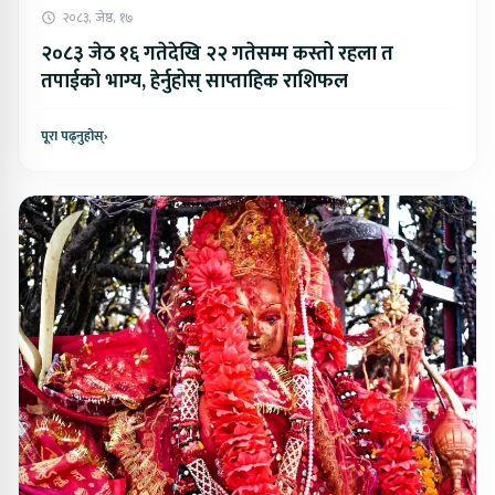
२०८३, जेष्ठ, १७
२०८३ जेठ १६ गतेदेखि २२ गतेसम्म कस्तो रहला त
तपाईको भाग्य, हेर्नुहोस् साप्ताहिक राशिफल
पूरा पढ्नुहोस्
›