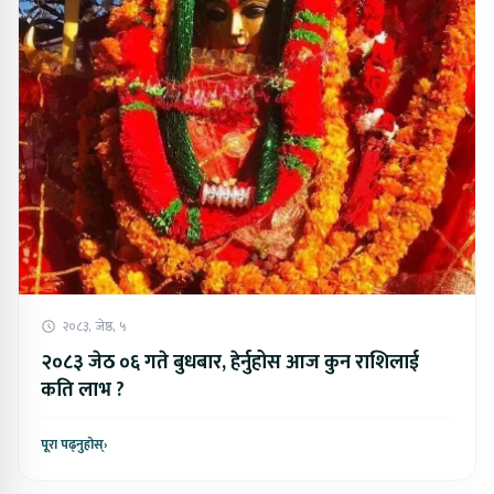
२०८३, जेष्ठ, ५
२०८३ जेठ ०६ गते बुधबार, हेर्नुहोस आज कुन राशिलाई
कति लाभ ?
पूरा पढ्नुहोस्
›