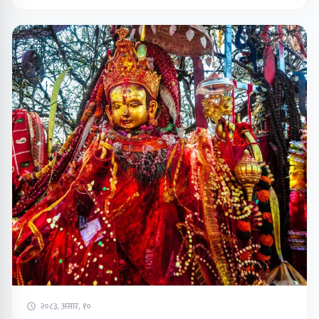
२०८३, असार, १०