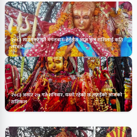
२०८३ साउन १२ गते मंगलबार, हेर्नुहोस आज कुन राशिलाई कति
लाभ ?
२०८३ असार २७ गते शनिवार, यस्तो रहेको छ तपाईको आजको
राशिफल